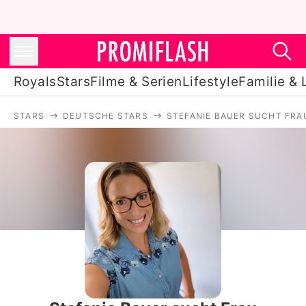
Royals
Stars
Filme & Serien
Lifestyle
Familie & 
STARS
DEUTSCHE STARS
STEFANIE BAUER SUCHT FRA
Royals
Stars
Filme & Serien
Lifestyle
Familie & Liebe
Promiflash Exklusiv