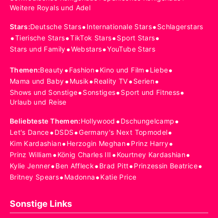
Weitere Royals und Adel
•
•
Stars
:
Deutsche Stars
Internationale Stars
Schlagerstars
•
•
•
•
Tierische Stars
TikTok Stars
Sport Stars
•
•
Stars und Family
Webstars
YouTube Stars
•
•
•
•
Themen
:
Beauty
Fashion
Kino und Film
Liebe
•
•
•
•
Mama und Baby
Musik
Reality TV
Serien
•
•
•
Shows und Sonstige
Sonstiges
Sport und Fitness
Urlaub und Reise
•
•
Beliebteste Themen
:
Hollywood
Dschungelcamp
•
•
•
Let's Dance
DSDS
Germany's Next Topmodel
•
•
•
Kim Kardashian
Herzogin Meghan
Prinz Harry
•
•
•
Prinz William
König Charles III
Kourtney Kardashian
•
•
•
•
Kylie Jenner
Ben Affleck
Brad Pitt
Prinzessin Beatrice
•
•
Britney Spears
Madonna
Katie Price
Sonstige Links