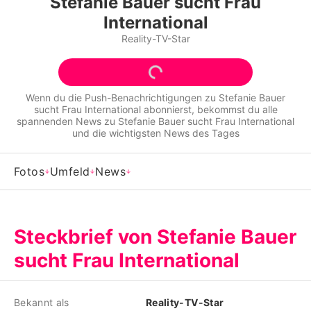
Stefanie Bauer sucht Frau
Alle Themen auf Promiflash
International
Jobs
Reality-TV-Star
App runterladen
Team
Wenn du die Push-Benachrichtigungen zu
Stefanie Bauer
sucht Frau International
abonnierst, bekommst du alle
spannenden News zu
Stefanie Bauer sucht Frau International
Redaktionelle Richtlinien
und die wichtigsten News des Tages
Impressum
Fotos
Umfeld
News
Datenschutzerklärung
Nutzungsbedingungen
Steckbrief von Stefanie Bauer
Utiq verwalten
sucht Frau International
Bekannt als
Reality-TV-Star