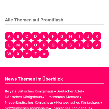
Alle Themen auf Promiflash
A
B
C
D
E
F
G
H
I
J
K
L
M
N
O
P
Q
R
S
T
U
V
W
X
Y
Z
#
News Themen im Überblick
•
•
Royals
:
Britisches Königshaus
Deutscher Adel
•
•
Dänisches Königshaus
Fürstenhaus Monaco
•
•
Niederländisches Königshaus
Norwegisches Königshaus
•
•
Schwedisches Königshaus
Spanisches Königshaus