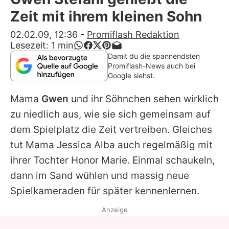
Alle Themen auf Promiflash
Zeit mit ihrem kleinen Sohn
Jobs
02.02.09, 12:36
-
Promiflash Redaktion
Lesezeit:
1
min
App runterladen
Damit du die spannendsten
Promiflash-News auch bei
Team
Google siehst.
Redaktionelle Richtlinien
Mama
Gwen
und ihr Söhnchen sehen wirklich
zu niedlich aus, wie sie sich gemeinsam auf
Impressum
dem Spielplatz die Zeit vertreiben. Gleiches
Datenschutzerklärung
tut Mama Jessica Alba auch regelmäßig mit
ihrer Tochter Honor Marie. Einmal schaukeln,
Nutzungsbedingungen
dann im Sand wühlen und massig neue
Utiq verwalten
Spielkameraden für später kennenlernen.
Anzeige