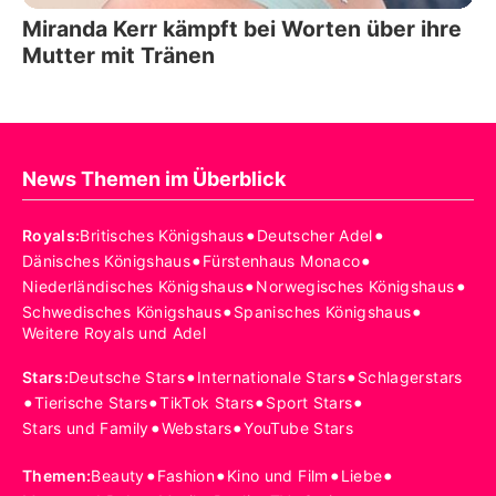
Miranda Kerr kämpft bei Worten über ihre
Mutter mit Tränen
News Themen im Überblick
•
•
Royals
:
Britisches Königshaus
Deutscher Adel
•
•
Dänisches Königshaus
Fürstenhaus Monaco
•
•
Niederländisches Königshaus
Norwegisches Königshaus
•
•
Schwedisches Königshaus
Spanisches Königshaus
Weitere Royals und Adel
•
•
Stars
:
Deutsche Stars
Internationale Stars
Schlagerstars
•
•
•
•
Tierische Stars
TikTok Stars
Sport Stars
•
•
Stars und Family
Webstars
YouTube Stars
•
•
•
•
Themen
:
Beauty
Fashion
Kino und Film
Liebe