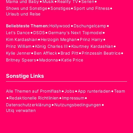
•
•
•
•
Mama und Baby
Musik
Reality TV
Serien
•
•
•
Shows und Sonstige
Sonstiges
Sport und Fitness
Urlaub und Reise
•
•
Beliebteste Themen
:
Hollywood
Dschungelcamp
•
•
•
Let's Dance
DSDS
Germany's Next Topmodel
•
•
•
Kim Kardashian
Herzogin Meghan
Prinz Harry
•
•
•
Prinz William
König Charles III
Kourtney Kardashian
•
•
•
•
Kylie Jenner
Ben Affleck
Brad Pitt
Prinzessin Beatrice
•
•
Britney Spears
Madonna
Katie Price
Sonstige Links
•
•
•
Alle Themen auf Promiflash
Jobs
App runterladen
Team
•
•
•
Redaktionelle Richtlinien
Impressum
•
•
Datenschutzerklärung
Nutzungsbedingungen
Utiq verwalten