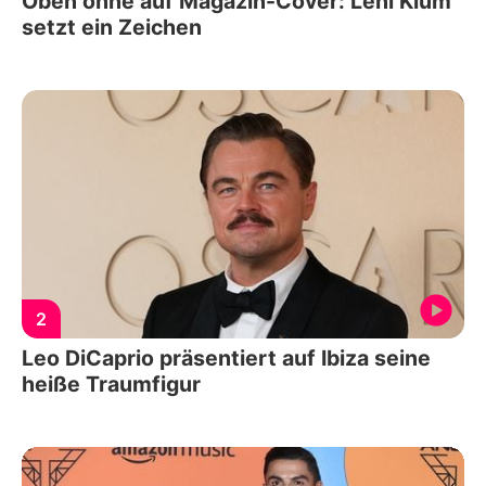
Oben ohne auf Magazin-Cover: Leni Klum
setzt ein Zeichen
2
Leo DiCaprio präsentiert auf Ibiza seine
heiße Traumfigur