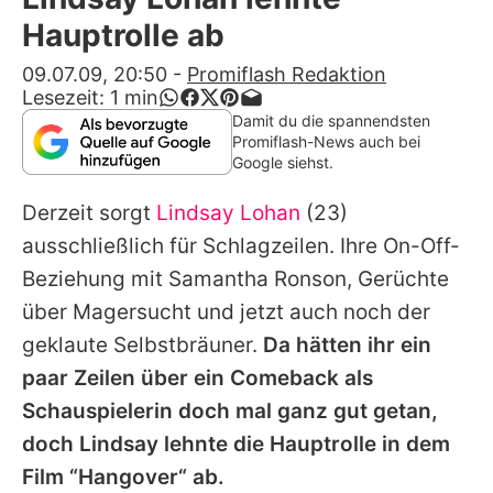
Alle Themen auf Promiflash
Hauptrolle ab
Jobs
09.07.09, 20:50
-
Promiflash Redaktion
Lesezeit:
1
min
App runterladen
Damit du die spannendsten
Promiflash-News auch bei
Team
Google siehst.
Redaktionelle Richtlinien
Derzeit sorgt
Lindsay Lohan
(23)
ausschließlich für Schlagzeilen. Ihre On-Off-
Impressum
Beziehung mit Samantha Ronson, Gerüchte
Datenschutzerklärung
über Magersucht und jetzt auch noch der
geklaute Selbstbräuner.
Da hätten ihr ein
Nutzungsbedingungen
paar Zeilen über ein Comeback als
Utiq verwalten
Schauspielerin doch mal ganz gut getan,
doch Lindsay lehnte die Hauptrolle in dem
Film “Hangover“ ab.