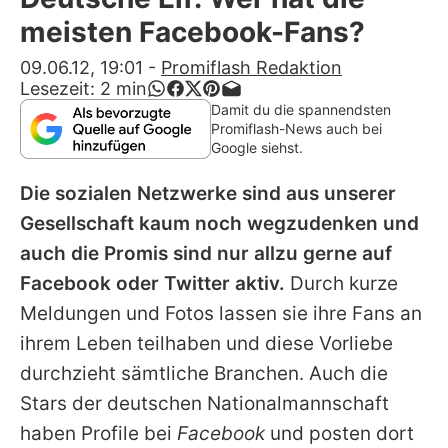
Alle Themen auf Promiflash
meisten Facebook-Fans?
Jobs
09.06.12, 19:01
-
Promiflash Redaktion
Lesezeit:
2
min
App runterladen
Damit du die spannendsten
Promiflash-News auch bei
Team
Google siehst.
Redaktionelle Richtlinien
Die sozialen Netzwerke sind aus unserer
Gesellschaft kaum noch wegzudenken und
Impressum
auch die Promis sind nur allzu gerne auf
Datenschutzerklärung
Facebook oder Twitter aktiv.
Durch kurze
Meldungen und Fotos lassen sie ihre Fans an
Nutzungsbedingungen
ihrem Leben teilhaben und diese Vorliebe
Utiq verwalten
durchzieht sämtliche Branchen. Auch die
Stars der deutschen Nationalmannschaft
haben Profile bei
Facebook
und posten dort