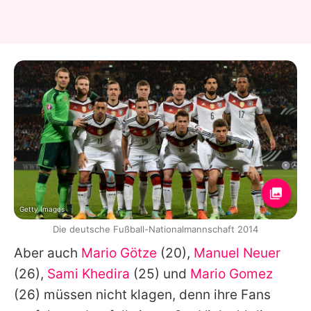
Getty Images
Die deutsche Fußball-Nationalmannschaft 2014
Aber auch
Mario Götze
(20),
Manuel Neuer
(26),
Sami Khedira
(25) und
Mario Gomez
(26) müssen nicht klagen, denn ihre Fans