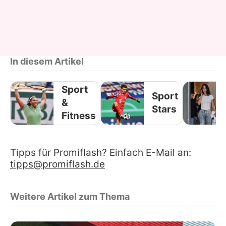
In diesem Artikel
Sport
Sport
&
Stars
Fitness
Tipps für Promiflash? Einfach E-Mail an:
tipps@promiflash.de
Weitere Artikel zum Thema