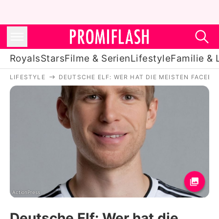
Royals
Stars
Filme & Serien
Lifestyle
Familie & 
LIFESTYLE
DEUTSCHE ELF: WER HAT DIE MEISTEN FACEBO
Royals
Stars
Filme & Serien
Lifestyle
Familie & Liebe
Promiflash Exklusiv
ActionPress
Deutsche Elf: Wer hat die