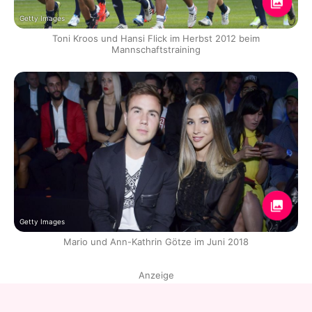
Getty Images
Toni Kroos und Hansi Flick im Herbst 2012 beim
Mannschaftstraining
Getty Images
Mario und Ann-Kathrin Götze im Juni 2018
Anzeige