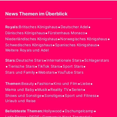
News Themen im Überblick
•
•
Royals
:
Britisches Königshaus
Deutscher Adel
•
•
Dänisches Königshaus
Fürstenhaus Monaco
•
•
Niederländisches Königshaus
Norwegisches Königshaus
•
•
Schwedisches Königshaus
Spanisches Königshaus
Weitere Royals und Adel
•
•
Stars
:
Deutsche Stars
Internationale Stars
Schlagerstars
•
•
•
•
Tierische Stars
TikTok Stars
Sport Stars
•
•
Stars und Family
Webstars
YouTube Stars
•
•
•
•
Themen
:
Beauty
Fashion
Kino und Film
Liebe
•
•
•
•
Mama und Baby
Musik
Reality TV
Serien
•
•
•
Shows und Sonstige
Sonstiges
Sport und Fitness
Urlaub und Reise
•
•
Beliebteste Themen
:
Hollywood
Dschungelcamp
Let's Dance
DSDS
Germany's Next Topmodel