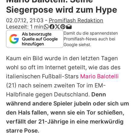
Alle Themen auf Promiflash
Siegerpose wird zum Hype
Jobs
02.07.12, 21:03
-
Promiflash Redaktion
Lesezeit:
1
min
App runterladen
Damit du die spannendsten
Promiflash-News auch bei
Team
Google siehst.
Redaktionelle Richtlinien
Kaum ein Bild wurde in den letzten Tagen
wohl so oft im Internet geteilt, wie das des
Impressum
italienischen Fußball-Stars
Mario Balotelli
Datenschutzerklärung
(21) nach seinem zweiten Tor im
EM
-
Halbfinale gegen Deutschland.
Denn
Nutzungsbedingungen
während andere Spieler jubeln oder sich um
Utiq verwalten
den Hals fallen, wenn sie ein Tor schießen,
verfällt der 21-Jährige in eine merkwürdig
starre Pose.