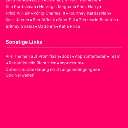
•
•
•
•
•
•
Kim Kardashian
Herzogin Meghan
Prinz Harry
•
•
•
Prinz William
König Charles III
Kourtney Kardashian
•
•
•
•
Kylie Jenner
Ben Affleck
Brad Pitt
Prinzessin Beatrice
•
•
Britney Spears
Madonna
Katie Price
Sonstige Links
•
•
•
Alle Themen auf Promiflash
Jobs
App runterladen
Team
•
•
•
Redaktionelle Richtlinien
Impressum
•
•
Datenschutzerklärung
Nutzungsbedingungen
Utiq verwalten