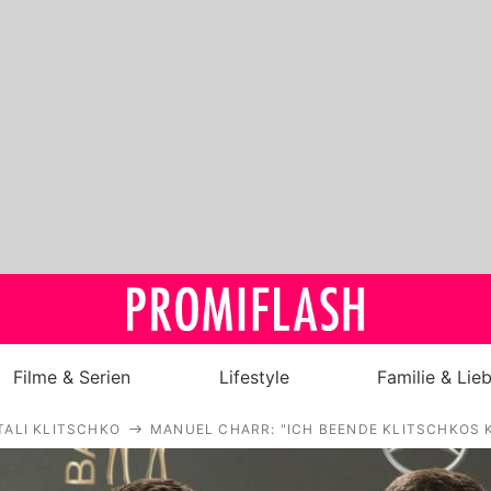
Filme & Serien
Lifestyle
Familie & Lie
TALI KLITSCHKO
MANUEL CHARR: "ICH BEENDE KLITSCHKOS K
Royals
Stars