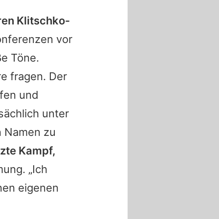
en Klitschko-
nferenzen vor
e Töne.
re fragen. Der
pfen und
sächlich unter
en Namen zu
etzte Kampf,
ung. „Ich
inen eigenen