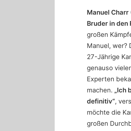
Manuel Charr 
Bruder in den 
großen Kämpfe
Manuel, wer? D
27-Jährige Kam
genauso vielen
Experten bekan
machen.
„Ich 
definitiv“
, ver
möchte die Kar
großen Durchbr