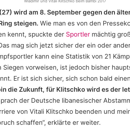
Wladimir und Vitali Klitschko beim Bambi 2017
(27) wird am 8. September gegen den älter
Ring steigen.
Wie man es von den Presseko
n kennt, spuckte der
Sportler
mächtig groß
as mag sich jetzt sicher der ein oder ande
pfsportler kann eine Statistik von 21 Käm
 Siegen vorweisen, ist jedoch bisher haupt
nt. Er ist sich sicher, sich schon bald ein
bin die Zukunft, für Klitschko wird es der l
sprach der Deutsche libanesischer Abstamm
riere von Vitali Klitschko beenden und me
uch schaffen“, erklärte er weiter.