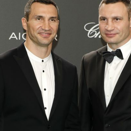
Filme & Serien
Lifestyle
Familie & Liebe
Promiflash Exklusiv
Alle Themen auf Promiflash
Jobs
App runterladen
Team
Redaktionelle Richtlinien
Impressum