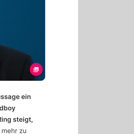
ussage ein
ndboy
ing steigt,
o mehr zu