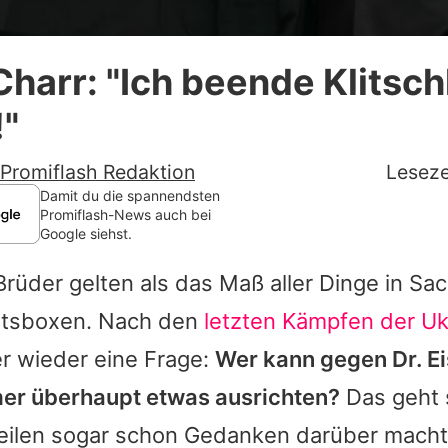
Datenschutzerklärung
harr: "Ich beende Klitsc
Nutzungsbedingungen
!"
Utiq verwalten
Promiflash Redaktion
Leseze
Damit du die spannendsten
Promiflash-News auch bei
Google siehst.
Brüder gelten als das Maß aller Dinge in Sa
tsboxen. Nach den
letzten Kämpfen der Uk
r wieder eine Frage:
Wer kann gegen Dr. E
er überhaupt etwas ausrichten?
Das geht 
eilen sogar schon Gedanken darüber macht