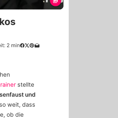
hkos
it:
2
min
chen
rainer
stellte
isenfaust und
so weit, dass
e, ob die