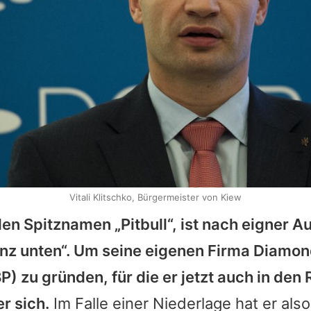
Vitali Klitschko, Bürgermeister von Kiew
en Spitznamen „Pitbull“, ist nach eigner A
nz unten“. Um seine eigenen Firma Diamo
) zu gründen, für die er jetzt auch in den R
r sich.
Im Falle einer Niederlage hat er als