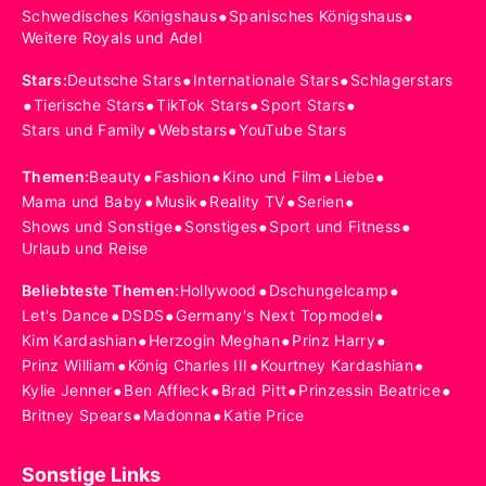
•
•
Schwedisches Königshaus
Spanisches Königshaus
Weitere Royals und Adel
•
•
Stars
:
Deutsche Stars
Internationale Stars
Schlagerstars
•
•
•
•
Tierische Stars
TikTok Stars
Sport Stars
•
•
Stars und Family
Webstars
YouTube Stars
•
•
•
•
Themen
:
Beauty
Fashion
Kino und Film
Liebe
•
•
•
•
Mama und Baby
Musik
Reality TV
Serien
•
•
•
Shows und Sonstige
Sonstiges
Sport und Fitness
Urlaub und Reise
•
•
Beliebteste Themen
:
Hollywood
Dschungelcamp
•
•
•
Let's Dance
DSDS
Germany's Next Topmodel
•
•
•
Kim Kardashian
Herzogin Meghan
Prinz Harry
•
•
•
Prinz William
König Charles III
Kourtney Kardashian
•
•
•
•
Kylie Jenner
Ben Affleck
Brad Pitt
Prinzessin Beatrice
•
•
Britney Spears
Madonna
Katie Price
Sonstige Links