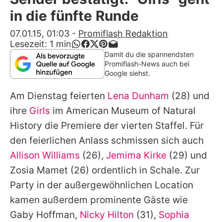
Alle Themen auf Promiflash
in die fünfte Runde
Jobs
07.01.15, 01:03
-
Promiflash Redaktion
Lesezeit:
1
min
App runterladen
Damit du die spannendsten
Promiflash-News auch bei
Team
Google siehst.
Redaktionelle Richtlinien
Am Dienstag feierten
Lena Dunham
(28) und
ihre
Girls
im American Museum of Natural
Impressum
History die Premiere der vierten Staffel. Für
Datenschutzerklärung
den feierlichen Anlass schmissen sich auch
Allison Williams
(26),
Jemima Kirke
(29) und
Nutzungsbedingungen
Zosia Mamet
(26) ordentlich in Schale. Zur
Utiq verwalten
Party in der außergewöhnlichen Location
kamen außerdem prominente Gäste wie
Gaby Hoffman,
Nicky Hilton
(31),
Sophia