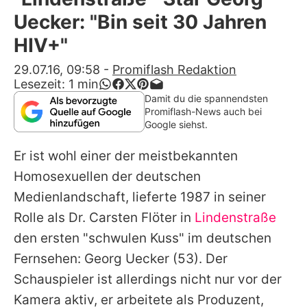
Alle Themen auf Promiflash
Uecker: "Bin seit 30 Jahren
Jobs
HIV+"
App runterladen
29.07.16, 09:58
-
Promiflash Redaktion
Lesezeit:
1
min
Team
Damit du die spannendsten
Promiflash-News auch bei
Redaktionelle Richtlinien
Google siehst.
Er ist wohl einer der meistbekannten
Impressum
Homosexuellen der deutschen
Datenschutzerklärung
Medienlandschaft, lieferte 1987 in seiner
Nutzungsbedingungen
Rolle als Dr. Carsten Flöter in
Lindenstraße
den ersten "schwulen Kuss" im deutschen
Utiq verwalten
Fernsehen:
Georg Uecker
(53). Der
Schauspieler ist allerdings nicht nur vor der
Kamera aktiv, er arbeitete als Produzent,