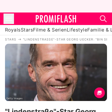
Royals
Stars
Filme & Serien
Lifestyle
Familie & 
STARS
"LINDENSTRASSE"-STAR GEORG UECKER: "BIN SEIT 
Royals
Stars
Filme & Serien
Lifestyle
Familie & Liebe
Promiflash Exklusiv
Getty Images
"Lindenstraße"-Star Georg