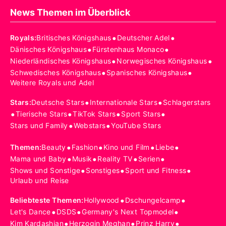
News Themen im Überblick
•
•
Royals
:
Britisches Königshaus
Deutscher Adel
•
•
Dänisches Königshaus
Fürstenhaus Monaco
•
•
Niederländisches Königshaus
Norwegisches Königshaus
•
•
Schwedisches Königshaus
Spanisches Königshaus
Weitere Royals und Adel
•
•
Stars
:
Deutsche Stars
Internationale Stars
Schlagerstars
•
•
•
•
Tierische Stars
TikTok Stars
Sport Stars
•
•
Stars und Family
Webstars
YouTube Stars
•
•
•
•
Themen
:
Beauty
Fashion
Kino und Film
Liebe
•
•
•
•
Mama und Baby
Musik
Reality TV
Serien
•
•
•
Shows und Sonstige
Sonstiges
Sport und Fitness
Urlaub und Reise
•
•
Beliebteste Themen
:
Hollywood
Dschungelcamp
•
•
•
Let's Dance
DSDS
Germany's Next Topmodel
•
•
•
Kim Kardashian
Herzogin Meghan
Prinz Harry