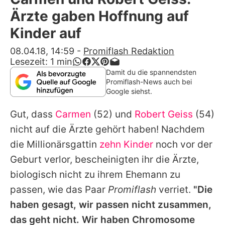
Alle Themen auf Promiflash
Ärzte gaben Hoffnung auf
Jobs
Kinder auf
App runterladen
08.04.18, 14:59
-
Promiflash Redaktion
Lesezeit:
1
min
Team
Damit du die spannendsten
Promiflash-News auch bei
Redaktionelle Richtlinien
Google siehst.
Gut, dass
Carmen
(52) und
Robert Geiss
(54)
Impressum
nicht auf die Ärzte gehört haben! Nachdem
Datenschutzerklärung
die Millionärsgattin
zehn Kinder
noch vor der
Nutzungsbedingungen
Geburt verlor, bescheinigten ihr die Ärzte,
biologisch nicht zu ihrem Ehemann zu
Utiq verwalten
passen, wie das Paar
Promiflash
verriet.
"Die
haben gesagt, wir passen nicht zusammen,
das geht nicht. Wir haben Chromosome