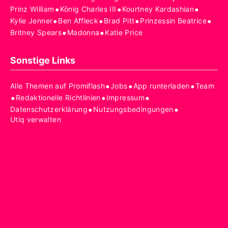
•
•
•
Prinz William
König Charles III
Kourtney Kardashian
•
•
•
•
Kylie Jenner
Ben Affleck
Brad Pitt
Prinzessin Beatrice
•
•
Britney Spears
Madonna
Katie Price
Sonstige Links
•
•
•
Alle Themen auf Promiflash
Jobs
App runterladen
Team
•
•
•
Redaktionelle Richtlinien
Impressum
•
•
Datenschutzerklärung
Nutzungsbedingungen
Utiq verwalten