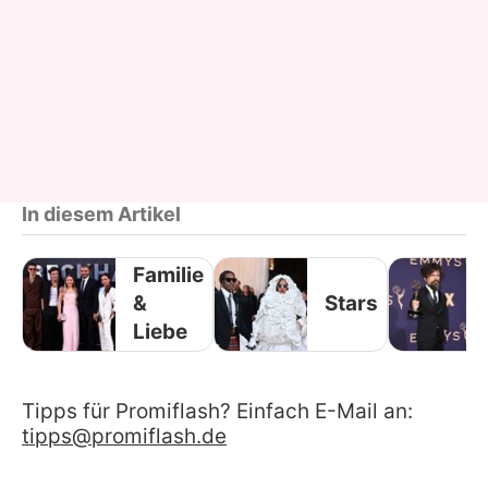
In diesem Artikel
Familie
&
Stars
Liebe
Tipps für Promiflash? Einfach E-Mail an:
tipps@promiflash.de