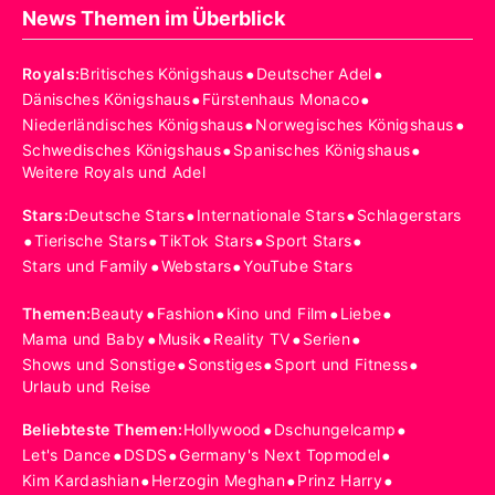
News Themen im Überblick
•
•
Royals
:
Britisches Königshaus
Deutscher Adel
•
•
Dänisches Königshaus
Fürstenhaus Monaco
•
•
Niederländisches Königshaus
Norwegisches Königshaus
•
•
Schwedisches Königshaus
Spanisches Königshaus
Weitere Royals und Adel
•
•
Stars
:
Deutsche Stars
Internationale Stars
Schlagerstars
•
•
•
•
Tierische Stars
TikTok Stars
Sport Stars
•
•
Stars und Family
Webstars
YouTube Stars
•
•
•
•
Themen
:
Beauty
Fashion
Kino und Film
Liebe
•
•
•
•
Mama und Baby
Musik
Reality TV
Serien
•
•
•
Shows und Sonstige
Sonstiges
Sport und Fitness
Urlaub und Reise
•
•
Beliebteste Themen
:
Hollywood
Dschungelcamp
•
•
•
Let's Dance
DSDS
Germany's Next Topmodel
•
•
•
Kim Kardashian
Herzogin Meghan
Prinz Harry