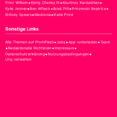
•
•
•
Prinz William
König Charles III
Kourtney Kardashian
•
•
•
•
Kylie Jenner
Ben Affleck
Brad Pitt
Prinzessin Beatrice
•
•
Britney Spears
Madonna
Katie Price
Sonstige Links
•
•
•
Alle Themen auf Promiflash
Jobs
App runterladen
Team
•
•
•
Redaktionelle Richtlinien
Impressum
•
•
Datenschutzerklärung
Nutzungsbedingungen
Utiq verwalten