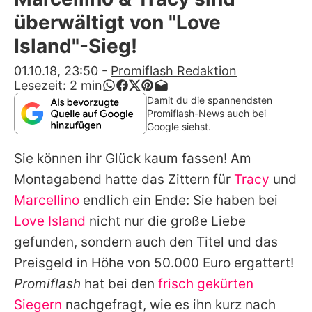
Alle Themen auf Promiflash
überwältigt von "Love
Jobs
Island"-Sieg!
App runterladen
01.10.18, 23:50
-
Promiflash Redaktion
Lesezeit:
2
min
Team
Damit du die spannendsten
Promiflash-News auch bei
Redaktionelle Richtlinien
Google siehst.
Sie können ihr Glück kaum fassen! Am
Impressum
Montagabend hatte das Zittern für
Tracy
und
Datenschutzerklärung
Marcellino
endlich ein Ende: Sie haben bei
Nutzungsbedingungen
Love Island
nicht nur die große Liebe
gefunden, sondern auch den Titel und das
Utiq verwalten
Preisgeld in Höhe von 50.000 Euro ergattert!
Promiflash
hat bei den
frisch gekürten
Siegern
nachgefragt, wie es ihn kurz nach