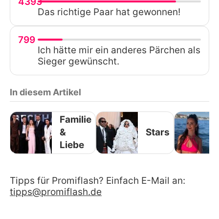
4393
Das richtige Paar hat gewonnen!
799
Ich hätte mir ein anderes Pärchen als
Sieger gewünscht.
In diesem Artikel
Familie
&
Stars
Liebe
Tipps für Promiflash? Einfach E-Mail an:
tipps@promiflash.de