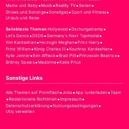
•
•
•
•
Mama und Baby
Musik
Reality TV
Serien
•
•
•
Shows und Sonstige
Sonstiges
Sport und Fitness
Urlaub und Reise
•
•
Beliebteste Themen
:
Hollywood
Dschungelcamp
•
•
•
Let's Dance
DSDS
Germany's Next Topmodel
•
•
•
Kim Kardashian
Herzogin Meghan
Prinz Harry
•
•
•
Prinz William
König Charles III
Kourtney Kardashian
•
•
•
•
Kylie Jenner
Ben Affleck
Brad Pitt
Prinzessin Beatrice
•
•
Britney Spears
Madonna
Katie Price
Sonstige Links
•
•
•
Alle Themen auf Promiflash
Jobs
App runterladen
Team
•
•
•
Redaktionelle Richtlinien
Impressum
•
•
Datenschutzerklärung
Nutzungsbedingungen
Utiq verwalten