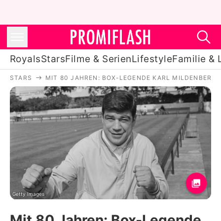
Royals
Stars
Filme & Serien
Lifestyle
Familie & 
STARS
MIT 80 JAHREN: BOX-LEGENDE KARL MILDENBERGE
Royals
Stars
Filme & Serien
Lifestyle
Familie & Liebe
Promiflash Exklusiv
Getty Images
Mit 80 Jahren: Box-Legende