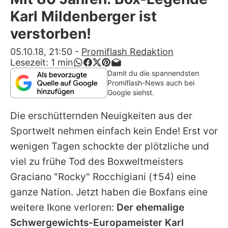
Alle Themen auf Promiflash
Karl Mildenberger ist
Jobs
verstorben!
App runterladen
05.10.18, 21:50
-
Promiflash Redaktion
Lesezeit:
1
min
Team
Damit du die spannendsten
Promiflash-News auch bei
Redaktionelle Richtlinien
Google siehst.
Die erschütternden Neuigkeiten aus der
Impressum
Sportwelt nehmen einfach kein Ende! Erst vor
Datenschutzerklärung
wenigen Tagen schockte der plötzliche und
Nutzungsbedingungen
viel zu frühe Tod des Boxweltmeisters
Graciano "Rocky" Rocchigiani
(†54) eine
Utiq verwalten
ganze Nation. Jetzt haben die Boxfans eine
weitere Ikone verloren:
Der ehemalige
Schwergewichts-Europameister
Karl