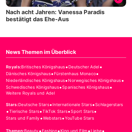
Nach acht Jahren: Vanessa Paradis
bestätigt das Ehe-Aus
News Themen im Überblick
•
•
Royals
:
Britisches Königshaus
Deutscher Adel
•
•
Dänisches Königshaus
Fürstenhaus Monaco
•
•
Niederländisches Königshaus
Norwegisches Königshaus
•
•
Schwedisches Königshaus
Spanisches Königshaus
Weitere Royals und Adel
•
•
Stars
:
Deutsche Stars
Internationale Stars
Schlagerstars
•
•
•
•
Tierische Stars
TikTok Stars
Sport Stars
•
•
Stars und Family
Webstars
YouTube Stars
•
•
•
•
Themen
:
Beauty
Fashion
Kino und Film
Liebe