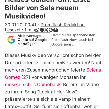
Alle Themen auf Promiflash
Bilder von Sels neuem
Jobs
Musikvideo!
App runterladen
30.01.20, 00:41
-
Promiflash Redaktion
Lesezeit:
1
min
Team
Damit du die spannendsten
Promiflash-News auch bei
Redaktionelle Richtlinien
Google siehst.
Dieses Musikvideo verspricht schon bei den
Impressum
Dreharbeiten, ziemlich heiß zu werden! Nach
Datenschutzerklärung
mehreren Zusammenbrüchen feierte
Selena
Nutzungsbedingungen
Gomez
(27) vor wenigen Monaten ihr
musikalisches Comeback
. Bereits im Video
Utiq verwalten
zu ihrem Song "Look at Her Now"
präsentierte sie sich als Vamp in einem
Latex-Outfit.
Sel
fühlt sich offenbar wohler