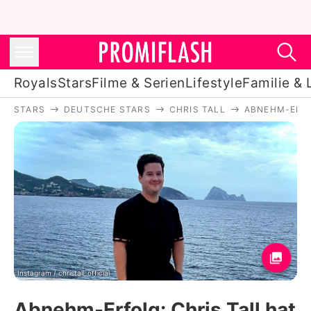
Royals
Stars
Filme & Serien
Lifestyle
Familie & 
STARS
DEUTSCHE STARS
CHRIS TALL
ABNEHM-ERFO
Royals
Stars
Filme & Serien
Lifestyle
Familie & Liebe
Promiflash Exklusiv
Instagram / christall_official
Abnehm-Erfolg: Chris Tall hat