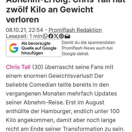
Alle Themen auf Promiflash
zwölf Kilo an Gewicht
Jobs
verloren
App runterladen
08.10.21, 22:54
-
Promiflash Redaktion
Lesezeit:
1
min
Team
Damit du die spannendsten
Promiflash-News auch bei
Redaktionelle Richtlinien
Google siehst.
Chris Tall
(30) überrascht seine Fans mit
Impressum
einem enormen Gewichtsverlust! Der
Datenschutzerklärung
beliebte Comedian teilte bereits in den
Nutzungsbedingungen
vergangenen Monaten mehrfach Updates
seiner Abnehm-Reise. Erst im August
Utiq verwalten
enthüllte der Hamburger, endlich unter 100
Kilo angekommen, damit aber noch lange
nicht am Ende seiner Transformation zu sein.