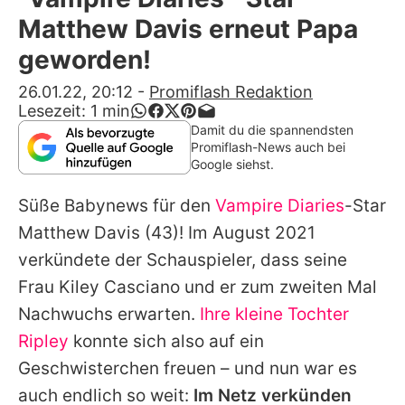
Alle Themen auf Promiflash
Matthew Davis erneut Papa
Jobs
geworden!
App runterladen
26.01.22, 20:12
-
Promiflash Redaktion
Lesezeit:
1
min
Team
Damit du die spannendsten
Promiflash-News auch bei
Redaktionelle Richtlinien
Google siehst.
Süße Babynews für den
Vampire Diaries
-Star
Impressum
Matthew Davis
(43)! Im August 2021
Datenschutzerklärung
verkündete der Schauspieler, dass seine
Nutzungsbedingungen
Frau
Kiley Casciano
und er zum zweiten Mal
Nachwuchs erwarten.
Ihre kleine Tochter
Utiq verwalten
Ripley
konnte sich also auf ein
Geschwisterchen freuen – und nun war es
auch endlich so weit:
Im Netz verkünden