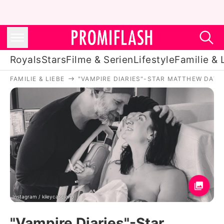
Royals
Stars
Filme & Serien
Lifestyle
Familie & 
FAMILIE & LIEBE
"VAMPIRE DIARIES"-STAR MATTHEW DAVI
Royals
Stars
Filme & Serien
Lifestyle
Familie & Liebe
Promiflash Exklusiv
Instagram / kileycasciano
"Vampire Diaries"-Star