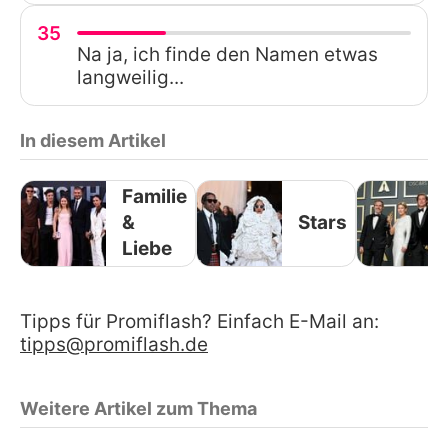
35
Na ja, ich finde den Namen etwas
langweilig...
In diesem Artikel
Familie
&
Stars
Liebe
Tipps für Promiflash? Einfach E-Mail an:
tipps@promiflash.de
Weitere Artikel zum Thema