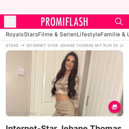
Royals
Stars
Filme & Serien
Lifestyle
Familie & 
STARS
INTERNET-STAR JEHANE THOMAS MIT NUR 30 JA
Royals
Stars
Filme & Serien
Lifestyle
Familie & Liebe
Promiflash Exklusiv
Instagram / jehane_x
Internet-Star Jehane Thomas