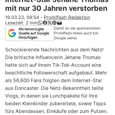
Alle Themen auf Promiflash
mit nur 30 Jahren verstorben
Jobs
19.03.23, 09:54
-
Promiflash Redaktion
Lesezeit:
2
min
App runterladen
Damit du die spannendsten
Promiflash-News auch bei
Team
Google siehst.
Redaktionelle Richtlinien
Schockierende Nachrichten aus dem Netz!
Die britische Influencerin
Jehane Thomas
Impressum
hatte sich auf ihrem Tik-Tok-Account eine
Datenschutzerklärung
beachtliche Followerschaft aufgebaut. Mehr
als 56,600 Fans folgten dem Internet-Star
Nutzungsbedingungen
aus Doncaster. Die Netz-Bekanntheit teilte
Utiq verwalten
Vlogs, in denen sie Lunchpakete für ihre
beiden Kleinkinder zubereitete, sowie Tipps
fürs Abendessen, Einkäufe oder zum Putzen.