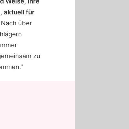
d Weise, ihre
 aktuell für
. Nach über
hlägern
 immer
 gemeinsam zu
kommen."