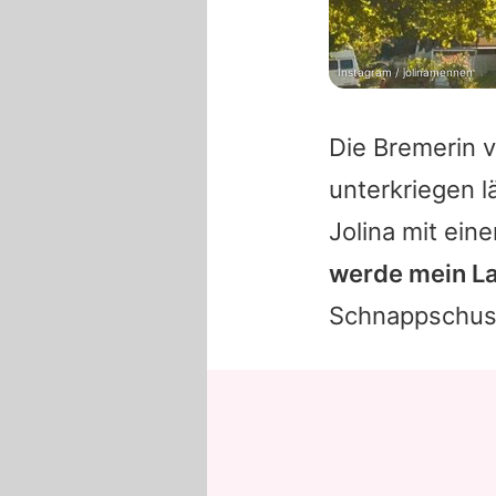
Instagram / jolinamennen
Die Bremerin v
unterkriegen lä
Jolina
mit eine
werde mein La
Schnappschus