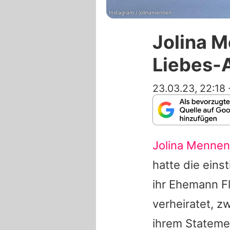
Instagram / jolinamennen
Jolina 
Liebes-A
23.03.23, 22:18
Jolina Mennen
hatte die eins
ihr Ehemann Fl
verheiratet, z
ihrem Statemen