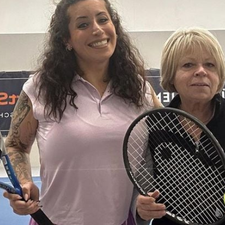
Filme & Serien
Lifestyle
Familie & Liebe
Promiflash Exklusiv
Alle Themen auf Promiflash
Jobs
App runterladen
Team
Redaktionelle Richtlinien
Impressum