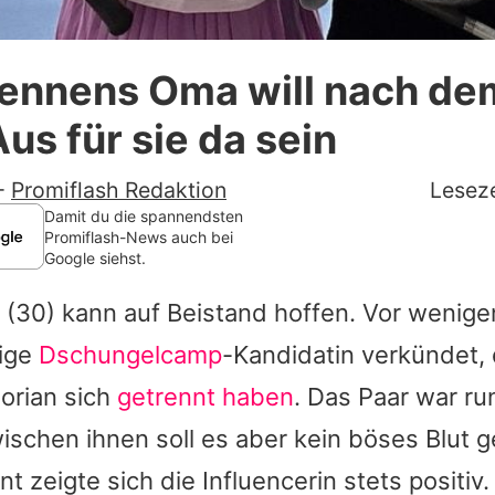
Datenschutzerklärung
Mennens Oma will nach de
Nutzungsbedingungen
us für sie da sein
Utiq verwalten
-
Promiflash Redaktion
Leseze
Damit du die spannendsten
Promiflash-News auch bei
Google siehst.
(30) kann auf Beistand hoffen. Vor wenig
tige
Dschungelcamp
-Kandidatin verkündet,
orian sich
getrennt haben
. Das Paar war r
wischen ihnen soll es aber kein böses Blut 
t zeigte sich die Influencerin stets positiv