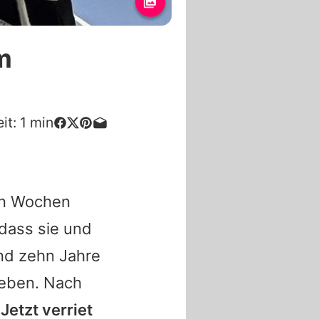
m
it:
1
min
en Wochen
 dass sie und
und zehn Jahre
geben. Nach
.
Jetzt verriet