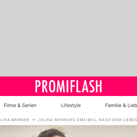
Filme & Serien
Lifestyle
Familie & Lie
OLINA MENNEN
JOLINA MENNENS OMA WILL NACH DEM LIEBES
Royals
Stars