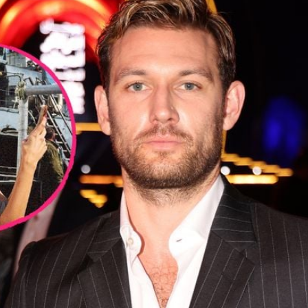
Filme & Serien
Lifestyle
Familie & Liebe
Promiflash Exklusiv
Alle Themen auf Promiflash
Jobs
App runterladen
Team
Redaktionelle Richtlinien
Impressum