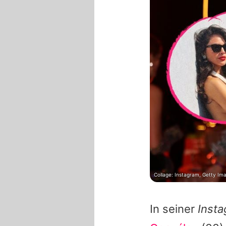
Collage: Instagram, Getty Im
In seiner
Inst