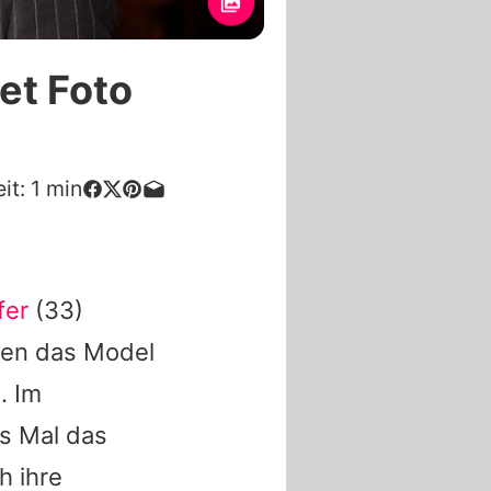
et Foto
it:
1
min
fer
(33)
ten das Model
. Im
s Mal das
h ihre