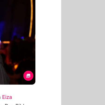
n
Eiza