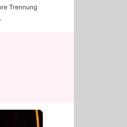
hre Trennung
…