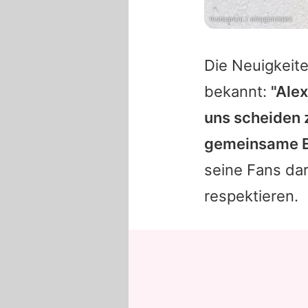
Instagram / eizagonzalez
Die Neuigkeit
bekannt:
"Ale
uns scheiden 
gemeinsame El
seine Fans dar
respektieren.