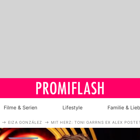
Filme & Serien
Lifestyle
Familie & Lie
EIZA GONZÁLEZ
MIT HERZ: TONI GARRNS EX ALEX POST
Royals
Stars