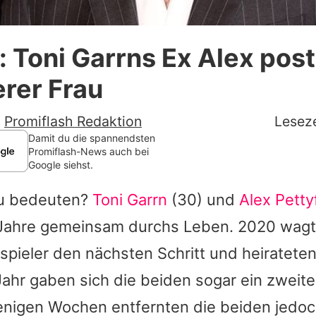
Datenschutzerklärung
: Toni Garrns Ex Alex post
Nutzungsbedingungen
rer Frau
Utiq verwalten
-
Promiflash Redaktion
Leseze
Damit du die spannendsten
Promiflash-News auch bei
Google siehst.
zu bedeuten?
Toni Garrn
(30) und
Alex Petty
 Jahre gemeinsam durchs Leben. 2020 wag
pieler den nächsten Schritt und heirateten
ahr gaben sich die beiden sogar ein zweite
enigen Wochen entfernten die beiden jedoc