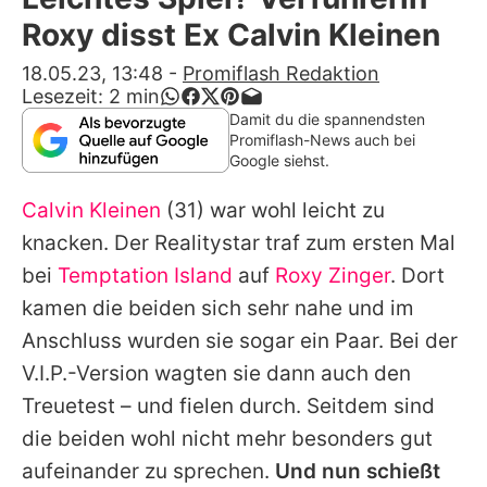
Alle Themen auf Promiflash
Roxy disst Ex Calvin Kleinen
Jobs
18.05.23, 13:48
-
Promiflash Redaktion
Lesezeit:
2
min
App runterladen
Damit du die spannendsten
Promiflash-News auch bei
Team
Google siehst.
Redaktionelle Richtlinien
Calvin Kleinen
(31) war wohl leicht zu
knacken. Der Realitystar traf zum ersten Mal
Impressum
bei
Temptation Island
auf
Roxy Zinger
. Dort
Datenschutzerklärung
kamen die beiden sich sehr nahe und im
Anschluss wurden sie sogar ein Paar. Bei der
Nutzungsbedingungen
V.I.P.-Version wagten sie dann auch den
Utiq verwalten
Treuetest – und fielen durch. Seitdem sind
die beiden wohl nicht mehr besonders gut
aufeinander zu sprechen.
Und nun schießt