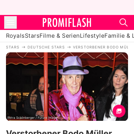
Royals
Stars
Filme & Serien
Lifestyle
Familie & 
STARS
DEUTSCHE STARS
VERSTORBENER BODO MÜLLER
Royals
Stars
Filme & Serien
Lifestyle
Familie & Liebe
Promiflash Exklusiv
Petra Schönberger / Future Image
Verstorbener Bodo Müller