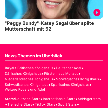
"Peggy Bundy"-Katey Sagal über späte
Mutterschaft mit 52
News Themen im Überblick
•
•
Royals
:
Britisches Königshaus
Deutscher Adel
•
•
Dänisches Königshaus
Fürstenhaus Monaco
•
•
Niederländisches Königshaus
Norwegisches Königshaus
•
•
Schwedisches Königshaus
Spanisches Königshaus
Weitere Royals und Adel
•
•
Stars
:
Deutsche Stars
Internationale Stars
Schlagerstars
•
•
•
•
Tierische Stars
TikTok Stars
Sport Stars