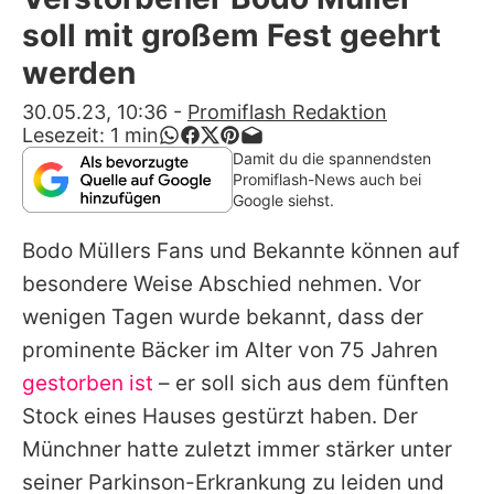
Alle Themen auf Promiflash
soll mit großem Fest geehrt
Jobs
werden
App runterladen
30.05.23, 10:36
-
Promiflash Redaktion
Lesezeit:
1
min
Team
Damit du die spannendsten
Promiflash-News auch bei
Redaktionelle Richtlinien
Google siehst.
Bodo Müllers
Fans und Bekannte können auf
Impressum
besondere Weise Abschied nehmen. Vor
Datenschutzerklärung
wenigen Tagen wurde bekannt, dass der
Nutzungsbedingungen
prominente Bäcker im Alter von 75 Jahren
gestorben ist
– er soll sich aus dem fünften
Utiq verwalten
Stock eines Hauses gestürzt haben. Der
Münchner hatte zuletzt immer stärker unter
seiner Parkinson-Erkrankung zu leiden und