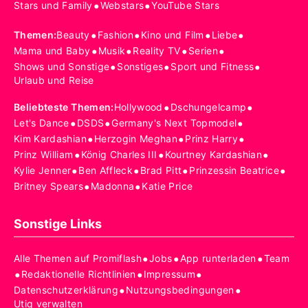
•
•
Stars und Family
Webstars
YouTube Stars
•
•
•
•
Themen
:
Beauty
Fashion
Kino und Film
Liebe
•
•
•
•
Mama und Baby
Musik
Reality TV
Serien
•
•
•
Shows und Sonstige
Sonstiges
Sport und Fitness
Urlaub und Reise
•
•
Beliebteste Themen
:
Hollywood
Dschungelcamp
•
•
•
Let's Dance
DSDS
Germany's Next Topmodel
•
•
•
Kim Kardashian
Herzogin Meghan
Prinz Harry
•
•
•
Prinz William
König Charles III
Kourtney Kardashian
•
•
•
•
Kylie Jenner
Ben Affleck
Brad Pitt
Prinzessin Beatrice
•
•
Britney Spears
Madonna
Katie Price
Sonstige Links
•
•
•
Alle Themen auf Promiflash
Jobs
App runterladen
Team
•
•
•
Redaktionelle Richtlinien
Impressum
•
•
Datenschutzerklärung
Nutzungsbedingungen
Utiq verwalten