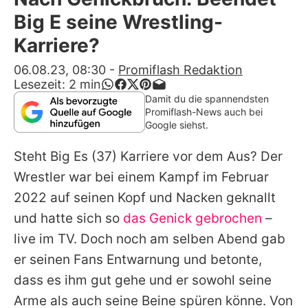
Alle Themen auf Promiflash
Big E seine Wrestling-
Jobs
Karriere?
App runterladen
06.08.23, 08:30
-
Promiflash Redaktion
Lesezeit:
2
min
Team
Damit du die spannendsten
Promiflash-News auch bei
Redaktionelle Richtlinien
Google siehst.
Steht
Big Es
(37) Karriere vor dem Aus? Der
Impressum
Wrestler war bei einem Kampf im Februar
Datenschutzerklärung
2022 auf seinen Kopf und Nacken geknallt
Nutzungsbedingungen
und hatte sich so
das Genick gebrochen
–
live im TV. Doch noch am selben Abend gab
Utiq verwalten
er seinen Fans Entwarnung und betonte,
dass es ihm gut gehe und er sowohl seine
Arme als auch seine Beine spüren könne. Von