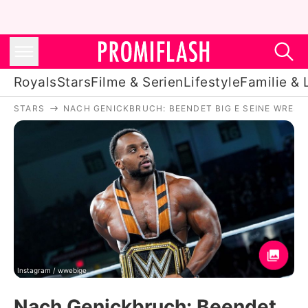
Royals
Stars
Filme & Serien
Lifestyle
Familie & 
STARS
NACH GENICKBRUCH: BEENDET BIG E SEINE WREST
Royals
Stars
Filme & Serien
Lifestyle
Familie & Liebe
Promiflash Exklusiv
Instagram / wwebige
Nach Genickbruch: Beendet