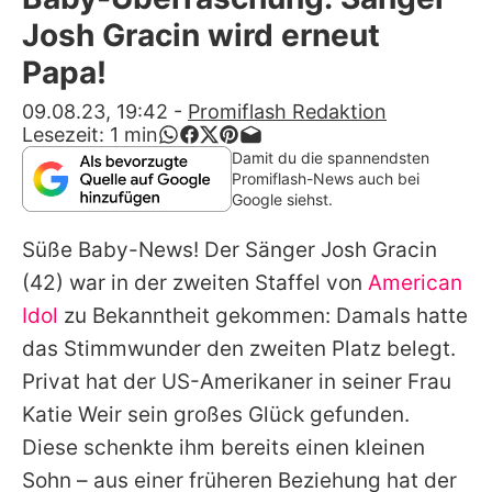
Alle Themen auf Promiflash
Josh Gracin wird erneut
Jobs
Papa!
App runterladen
09.08.23, 19:42
-
Promiflash Redaktion
Lesezeit:
1
min
Team
Damit du die spannendsten
Promiflash-News auch bei
Redaktionelle Richtlinien
Google siehst.
Süße Baby-News! Der Sänger
Josh Gracin
Impressum
(42) war in der zweiten Staffel von
American
Datenschutzerklärung
Idol
zu Bekanntheit gekommen: Damals hatte
Nutzungsbedingungen
das Stimmwunder den zweiten Platz belegt.
Privat hat der US-Amerikaner in seiner Frau
Utiq verwalten
Katie Weir sein großes Glück gefunden.
Diese schenkte ihm bereits einen kleinen
Sohn – aus einer früheren Beziehung hat der