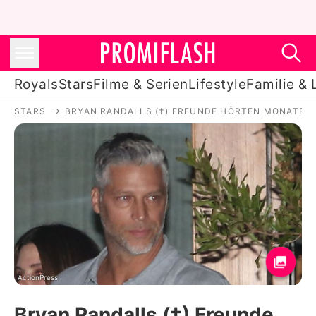
Royals
Stars
Filme & Serien
Lifestyle
Familie & 
STARS
BRYAN RANDALLS (†) FREUNDE HÖRTEN MONATEL
Royals
Stars
Filme & Serien
Lifestyle
Familie & Liebe
Promiflash Exklusiv
ActionPress
Bryan Randalls (†) Freunde