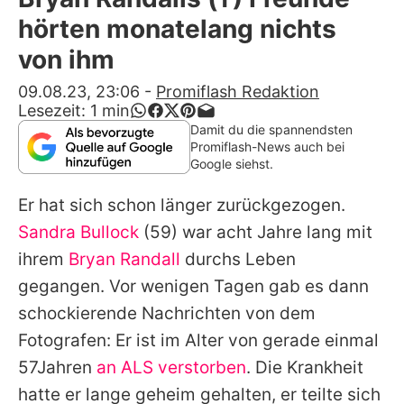
Alle Themen auf Promiflash
hörten monatelang nichts
Jobs
von ihm
App runterladen
09.08.23, 23:06
-
Promiflash Redaktion
Lesezeit:
1
min
Team
Damit du die spannendsten
Promiflash-News auch bei
Redaktionelle Richtlinien
Google siehst.
Er hat sich schon länger zurückgezogen.
Impressum
Sandra Bullock
(59) war acht Jahre lang mit
Datenschutzerklärung
ihrem
Bryan Randall
durchs Leben
Nutzungsbedingungen
gegangen. Vor wenigen Tagen gab es dann
schockierende Nachrichten von dem
Utiq verwalten
Fotografen: Er ist im Alter von gerade einmal
57Jahren
an ALS verstorben
. Die Krankheit
hatte er lange geheim gehalten, er teilte sich