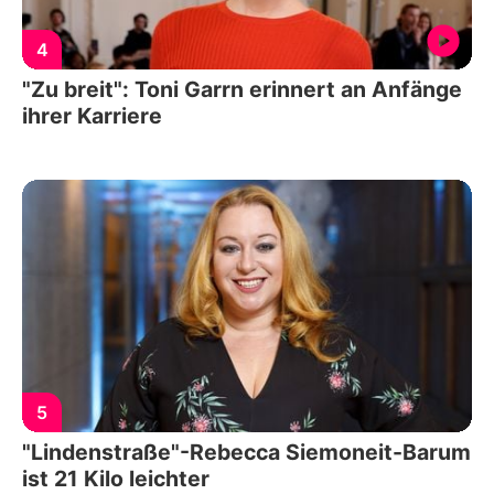
4
"Zu breit": Toni Garrn erinnert an Anfänge
ihrer Karriere
5
"Lindenstraße"-Rebecca Siemoneit-Barum
ist 21 Kilo leichter