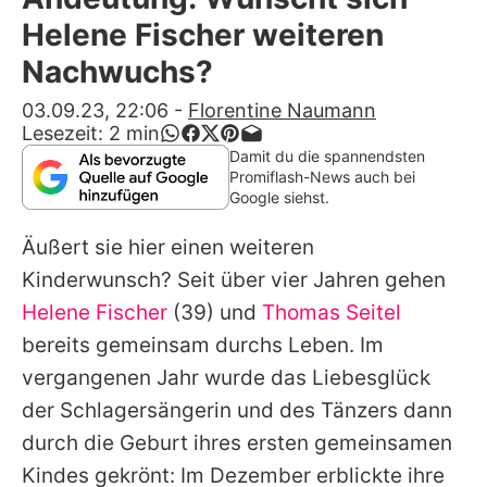
Alle Themen auf Promiflash
Helene Fischer weiteren
Jobs
Nachwuchs?
App runterladen
03.09.23, 22:06
-
Florentine Naumann
Lesezeit:
2
min
Team
Damit du die spannendsten
Promiflash-News auch bei
Redaktionelle Richtlinien
Google siehst.
Äußert sie hier einen weiteren
Impressum
Kinderwunsch? Seit über vier Jahren gehen
Datenschutzerklärung
Helene Fischer
(39) und
Thomas Seitel
Nutzungsbedingungen
bereits gemeinsam durchs Leben. Im
vergangenen Jahr wurde das Liebesglück
Utiq verwalten
der Schlagersängerin und des Tänzers dann
durch die Geburt ihres ersten gemeinsamen
Kindes gekrönt: Im Dezember erblickte ihre