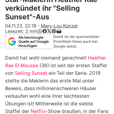
Alle Themen auf Promiflash
verkündet ihr "Selling
Jobs
Sunset"-Aus
App runterladen
04.11.23, 22:18
-
Mary-Lou Künzel
Lesezeit:
2
min
Team
Damit du die spannendsten
Promiflash-News auch bei
Redaktionelle Richtlinien
Google siehst.
Damit hat wohl niemand gerechnet!
Heather
Impressum
Rae El Moussa
(36) ist seit der ersten Staffel
Datenschutzerklärung
von
Selling Sunset
ein Teil der Serie. 2019
Nutzungsbedingungen
stellte die Maklerin das erste Mal unter
Beweis, dass millionenschweren Häuser
Utiq verwalten
verkaufen wohl eine ihrer leichtesten
Übungen ist! Mittlerweile ist die siebte
Staffel der
Netflix
-Show draußen, in der Fans