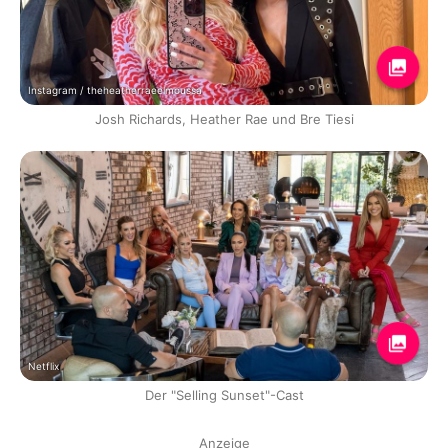
Instagram / theheatherraeelmoussa
Josh Richards, Heather Rae und Bre Tiesi
Netflix
Der "Selling Sunset"-Cast
Anzeige