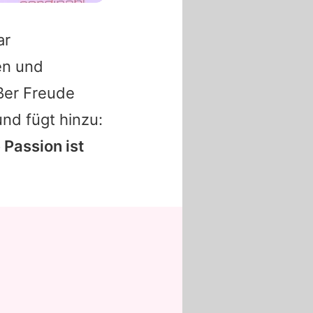
ar
en und
oßer Freude
nd fügt hinzu:
Passion ist