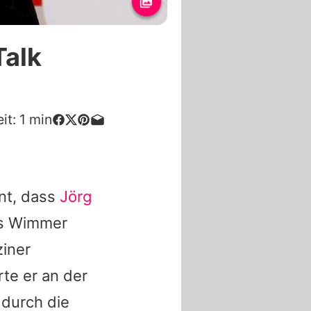
Talk
it:
1
min
nt, dass
Jörg
s Wimmer
ziner
te er an der
 durch die