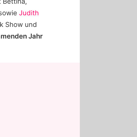
t
Bettina
,
sowie
Judith
lk Show und
mmenden Jahr