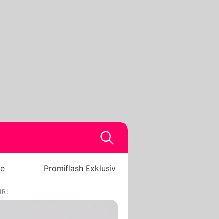
be
Promiflash Exklusiv
HR!