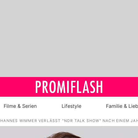
Filme & Serien
Lifestyle
Familie & Lie
HANNES WIMMER VERLÄSST "NDR TALK SHOW" NACH EINEM JA
Royals
Stars