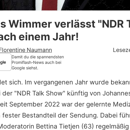
Datenschutzerklärung
s Wimmer verlässt "NDR 
Nutzungsbedingungen
ach einem Jahr!
Utiq verwalten
Florentine Naumann
Leseze
Damit du die spannendsten
Promiflash-News auch bei
Google siehst.
det sich. Im vergangenen Jahr wurde bekan
i der "NDR Talk Show" künftig von
Johanne
Seit September 2022 war der gelernte Medi
 fester Bestandteil der Sendung. Dabei führ
Moderatorin
Bettina Tietjen
(63) regelmäßig