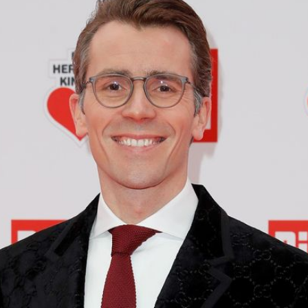
Filme & Serien
Lifestyle
Familie & Liebe
Promiflash Exklusiv
Alle Themen auf Promiflash
Jobs
App runterladen
Team
Redaktionelle Richtlinien
Impressum