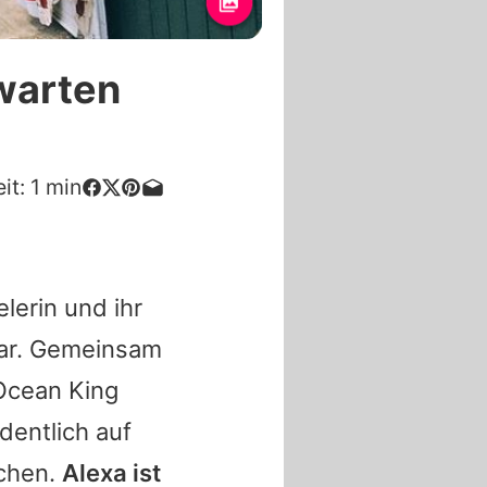
warten
it:
1
min
lerin und ihr
aar. Gemeinsam
Ocean King
dentlich auf
achen.
Alexa ist