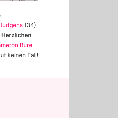
e
Hudgens
(34)
. Herzlichen
meron Bure
uf keinen Fall!