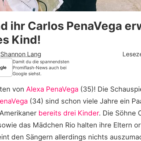
Datenschutzerklärung
d ihr Carlos PenaVega er
Nutzungsbedingungen
es Kind!
Utiq verwalten
-
Shannon Lang
Leseze
Damit du die spannendsten
Promiflash-News auch bei
Google siehst.
iten von
Alexa PenaVega
(35)! Die Schauspie
PenaVega
(34) sind schon viele Jahre ein P
-Amerikaner
bereits drei Kinder
. Die Söhne 
owie das Mädchen Rio halten ihre Eltern or
eint den Sängern allerdings nichts auszum