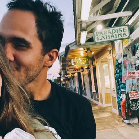
Filme & Serien
Lifestyle
Familie & Liebe
Promiflash Exklusiv
Alle Themen auf Promiflash
Jobs
App runterladen
Team
Redaktionelle Richtlinien
Impressum