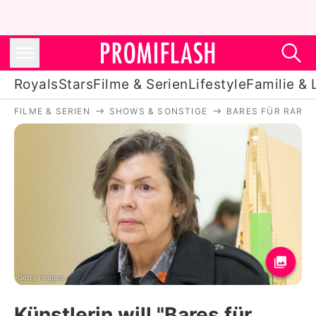
Royals
Stars
Filme & Serien
Lifestyle
Familie & 
FILME & SERIEN
SHOWS & SONSTIGE
BARES FÜR RARES
Royals
Stars
Filme & Serien
Lifestyle
Familie & Liebe
Promiflash Exklusiv
Getty Images
Künstlerin will "Bares für