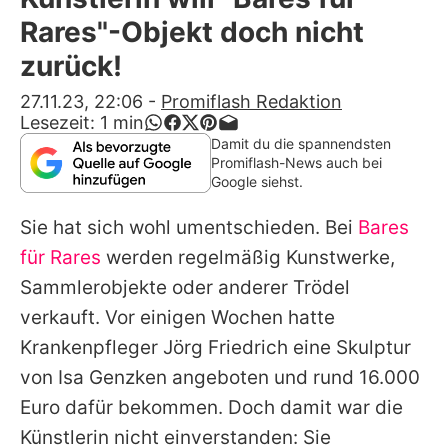
Alle Themen auf Promiflash
Rares"-Objekt doch nicht
Jobs
zurück!
App runterladen
27.11.23, 22:06
-
Promiflash Redaktion
Lesezeit:
1
min
Team
Damit du die spannendsten
Promiflash-News auch bei
Redaktionelle Richtlinien
Google siehst.
Sie hat sich wohl umentschieden. Bei
Bares
Impressum
für Rares
werden regelmäßig Kunstwerke,
Datenschutzerklärung
Sammlerobjekte oder anderer Trödel
Nutzungsbedingungen
verkauft. Vor einigen Wochen hatte
Krankenpfleger Jörg Friedrich eine Skulptur
Utiq verwalten
von
Isa Genzken
angeboten und rund 16.000
Euro dafür bekommen. Doch damit war die
Künstlerin nicht einverstanden: Sie