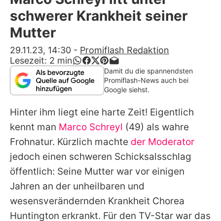
Alle Themen auf Promiflash
schwerer Krankheit seiner
Jobs
Mutter
App runterladen
29.11.23, 14:30
-
Promiflash Redaktion
Lesezeit:
2
min
Team
Damit du die spannendsten
Promiflash-News auch bei
Redaktionelle Richtlinien
Google siehst.
Hinter ihm liegt eine harte Zeit! Eigentlich
Impressum
kennt man
Marco Schreyl
(49) als wahre
Datenschutzerklärung
Frohnatur. Kürzlich machte
der Moderator
Nutzungsbedingungen
jedoch einen schweren Schicksalsschlag
öffentlich: Seine Mutter war vor einigen
Utiq verwalten
Jahren an der unheilbaren und
wesensverändernden Krankheit Chorea
Huntington erkrankt. Für den TV-Star war das