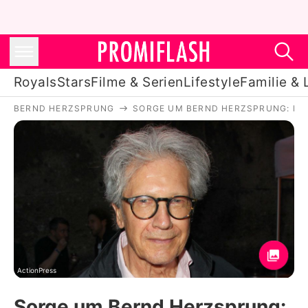
Royals
Stars
Filme & Serien
Lifestyle
Familie & 
BERND HERZSPRUNG
SORGE UM BERND HERZSPRUNG: ER 
Royals
Stars
Filme & Serien
Lifestyle
Familie & Liebe
Promiflash Exklusiv
ActionPress
Sorge um Bernd Herzsprung: