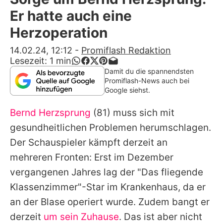
Alle Themen auf Promiflash
Er hatte auch eine
Jobs
Herzoperation
App runterladen
14.02.24, 12:12
-
Promiflash Redaktion
Lesezeit:
1
min
Team
Damit du die spannendsten
Promiflash-News auch bei
Redaktionelle Richtlinien
Google siehst.
Bernd Herzsprung
(81) muss sich mit
Impressum
gesundheitlichen Problemen herumschlagen.
Datenschutzerklärung
Der Schauspieler kämpft derzeit an
Nutzungsbedingungen
mehreren Fronten: Erst im Dezember
vergangenen Jahres lag der "Das fliegende
Utiq verwalten
Klassenzimmer"-Star im Krankenhaus, da er
an der Blase operiert wurde. Zudem bangt er
derzeit
um sein Zuhause
. Das ist aber nicht