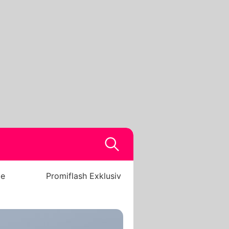
be
Promiflash Exklusiv