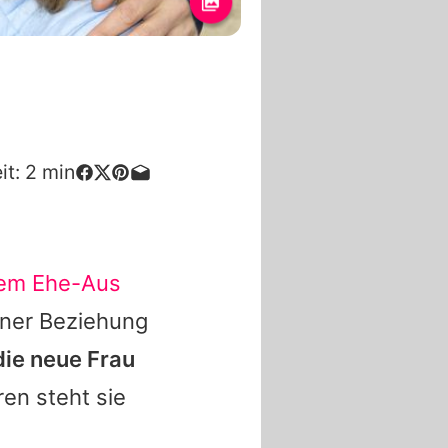
it:
2
min
nem Ehe-Aus
iner Beziehung
die neue Frau
ren steht sie