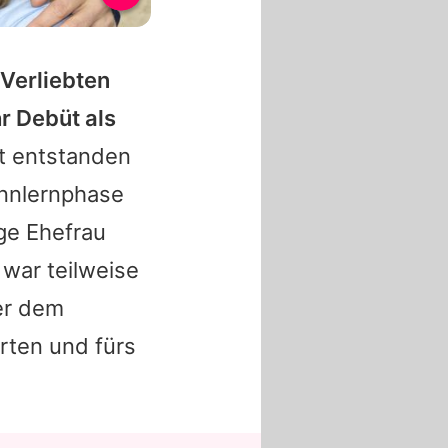
 Verliebten
r Debüt als
t entstanden
Kennlernphase
ge Ehefrau
 war teilweise
er dem
rten und fürs