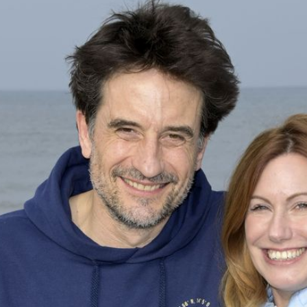
Filme & Serien
Lifestyle
Familie & Liebe
Promiflash Exklusiv
Alle Themen auf Promiflash
Jobs
App runterladen
Team
Redaktionelle Richtlinien
Impressum