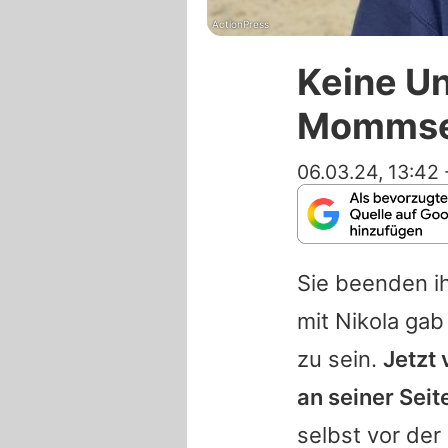
ActionPress
Keine Un
Mommsen
06.03.24, 13:42
Sie beenden ih
mit Nikola ga
zu sein.
Jetzt 
an seiner Seit
selbst vor de