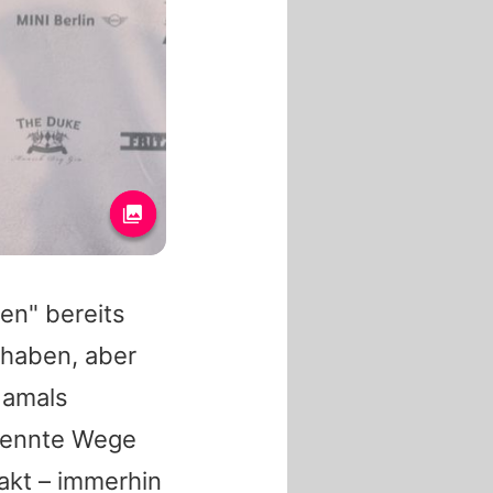
en" bereits
 haben, aber
damals
rennte Wege
akt – immerhin