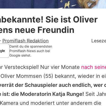
Datenschutzerklärung
bekannte! Sie ist Oliver
Nutzungsbedingungen
s neue Freundin
Utiq verwalten
-
Promiflash Redaktion
Leseze
Damit du die spannendsten
Promiflash-News auch bei
Google siehst.
r Versteckspiel! Nur vier Monate
nach sei
b
Oliver Mommsen
(55) bekannt, wieder in e
verrät der Schauspieler auch endlich, wer 
e ist: die Moderatorin Katja Runge!
Seit Jah
r Kamera und moderiert unter anderem die