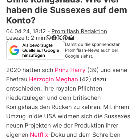
Alle Themen auf Promiflash
haben die Sussexes auf dem
Jobs
Konto?
App runterladen
04.04.24, 18:12
-
Promiflash Redaktion
Lesezeit:
2
min
Team
Damit du die spannendsten
Promiflash-News auch bei
Redaktionelle Richtlinien
Google siehst.
2020 hatten sich
Prinz Harry
(39) und seine
Impressum
Ehefrau
Herzogin Meghan
(42) dazu
Datenschutzerklärung
entschieden, ihre royalen Pflichten
Nutzungsbedingungen
niederzulegen und dem britischen
Königshaus den Rücken zu kehren. Mit ihrem
Utiq verwalten
Umzug in die USA widmen sich die Sussexes
neuen Projekten wie der Produktion ihrer
eigenen
Netflix
-Doku und dem Schreiben