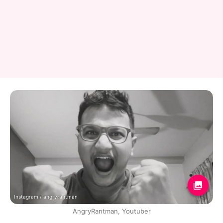
Instagram / angryrantman
AngryRantman, Youtuber