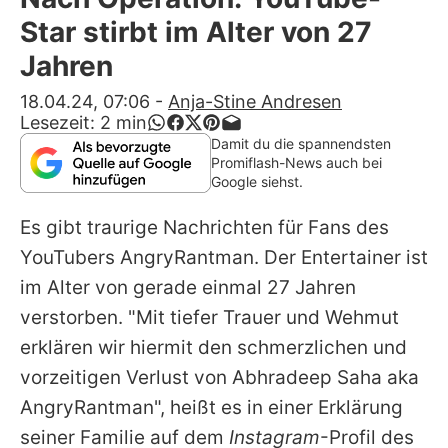
Alle Themen auf Promiflash
Star stirbt im Alter von 27
Jobs
Jahren
App runterladen
18.04.24, 07:06
-
Anja-Stine Andresen
Lesezeit:
2
min
Team
Damit du die spannendsten
Promiflash-News auch bei
Redaktionelle Richtlinien
Google siehst.
Es gibt traurige Nachrichten für Fans des
Impressum
YouTubers
AngryRantman
. Der Entertainer ist
Datenschutzerklärung
im Alter von gerade einmal 27 Jahren
Nutzungsbedingungen
verstorben. "Mit tiefer Trauer und Wehmut
erklären wir hiermit den schmerzlichen und
Utiq verwalten
vorzeitigen Verlust von Abhradeep Saha aka
AngryRantman", heißt es in einer Erklärung
seiner Familie auf dem
Instagram
-Profil des