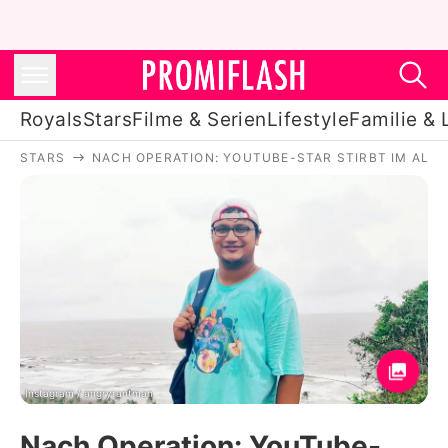
Royals
Stars
Filme & Serien
Lifestyle
Familie & 
STARS
NACH OPERATION: YOUTUBE-STAR STIRBT IM ALTE
Royals
Stars
Filme & Serien
Lifestyle
Familie & Liebe
Promiflash Exklusiv
Instagram / angryrantman
Nach Operation: YouTube-