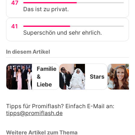
47
Das ist zu privat.
41
Superschön und sehr ehrlich.
In diesem Artikel
Familie
&
Stars
Liebe
Tipps für Promiflash? Einfach E-Mail an:
tipps@promiflash.de
Weitere Artikel zum Thema