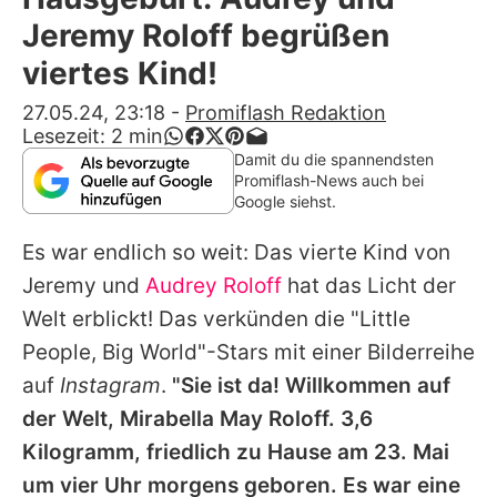
Alle Themen auf Promiflash
Jeremy Roloff begrüßen
Jobs
viertes Kind!
App runterladen
27.05.24, 23:18
-
Promiflash Redaktion
Lesezeit:
2
min
Team
Damit du die spannendsten
Promiflash-News auch bei
Redaktionelle Richtlinien
Google siehst.
Es war endlich so weit: Das vierte Kind von
Impressum
Jeremy
und
Audrey Roloff
hat das Licht der
Datenschutzerklärung
Welt erblickt! Das verkünden die "Little
Nutzungsbedingungen
People, Big World"-Stars mit einer Bilderreihe
auf
Instagram
.
"Sie ist da! Willkommen auf
Utiq verwalten
der Welt, Mirabella May Roloff. 3,6
Kilogramm, friedlich zu Hause am 23. Mai
um vier Uhr morgens geboren. Es war eine