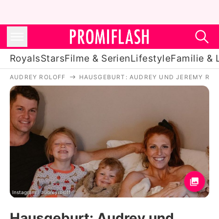
Royals
Stars
Filme & Serien
Lifestyle
Familie & 
AUDREY ROLOFF
HAUSGEBURT: AUDREY UND JEREMY ROLO
Royals
Stars
Filme & Serien
Lifestyle
Familie & Liebe
Promiflash Exklusiv
Instagram / audreyroloff
Hausgeburt: Audrey und