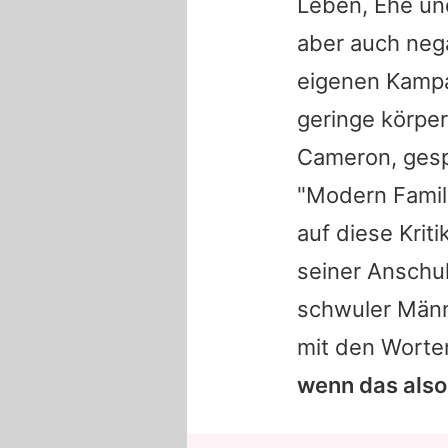
Leben, Ehe un
aber auch neg
eigenen Kampa
geringe körpe
Cameron, gesp
"Modern Family
auf diese Krit
seiner Anschul
schwuler Männ
mit den Worte
wenn das also 