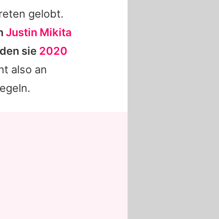
reten gelobt.
nn
Justin Mikita
 den sie
2020
nt also an
iegeln.