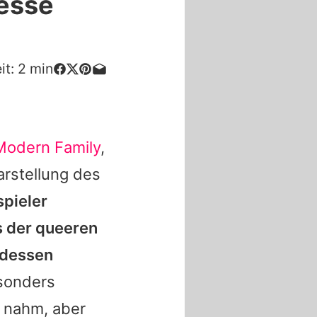
Jesse
it:
2
min
Modern Family
,
arstellung des
pieler
s der queeren
 dessen
onders
n nahm, aber