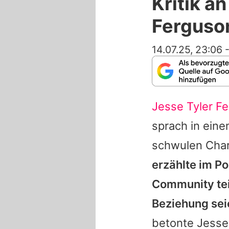
Kritik a
Ferguson
14.07.25, 23:06
Jesse Tyler F
sprach in eine
schwulen Chara
erzählte im P
Community tei
Beziehung sei
betonte
Jesse