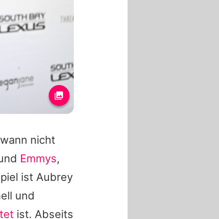
ewann nicht
und
Emmys
,
piel ist
Aubrey
ell und
tet
ist. Abseits