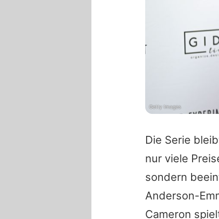
Getty Images
Die Serie ble
nur viele Prei
sondern beeinf
Anderson-Em
Cameron spiel