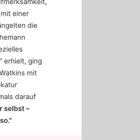
ufmerksamkeit,
mit einer
ngelten die
 Ehemann
ezielles
erhielt, ging
 Watkins mit
ikatur
mals darauf
r selbst –
so."