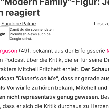
n "Modern Family"-Figur: 
Filme & Serien
 reagiert
Lifestyle
-
Sandrine Palme
Leseze
Familie & Liebe
Damit du die spannendsten
Promiflash-News auch bei
Google siehst.
Promiflash Exklusiv
erguson
(49), bekannt aus der Erfolgsserie
Alle Themen auf Promiflash
m Podcast über die Kritik, die er für seine D
Jobs
kters Mitchell Pritchett erhielt.
Der Schaus
App runterladen
odcast
"Dinner's on Me"
, dass er gerade au
Team
ls Vorwürfe zu hören bekam, Mitchell und
en nicht repräsentativ genug gewesen.
Bes
Redaktionelle Richtlinien
, dass er sich die Kritik durchaus zu Herze
Impressum