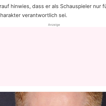
arauf hinwies, dass er als Schauspieler nur f
Datenschutzerklärung
Charakter verantwortlich sei.
Nutzungsbedingungen
Anzeige
Utiq verwalten