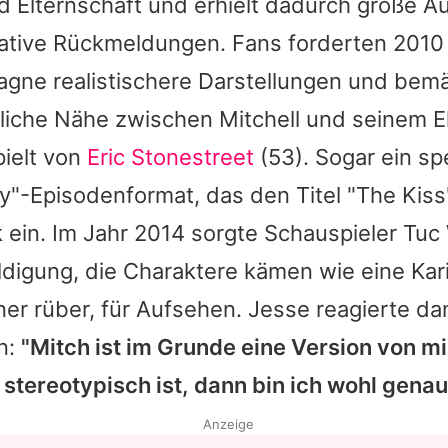
d Elternschaft und erhielt dadurch große A
ative Rückmeldungen. Fans forderten 2010 
gne realistischere Darstellungen und bemä
rliche Nähe zwischen Mitchell und seinem
ielt von
Eric Stonestreet
(53). Sogar ein sp
"-Episodenformat, das den Titel "The Kiss" 
ik ein. Im Jahr 2014 sorgte Schauspieler Tuc
digung, die Charaktere kämen wie eine Kar
er rüber, für Aufsehen.
Jesse
reagierte da
n:
"Mitch ist im Grunde eine Version von mi
stereotypisch ist, dann bin ich wohl genau
Anzeige