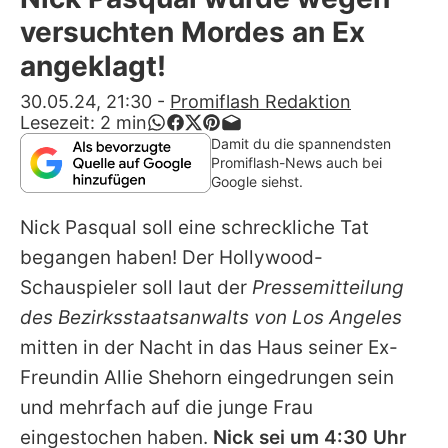
Alle Themen auf Promiflash
versuchten Mordes an Ex
Jobs
angeklagt!
App runterladen
30.05.24, 21:30
-
Promiflash Redaktion
Lesezeit:
2
min
Team
Damit du die spannendsten
Promiflash-News auch bei
Redaktionelle Richtlinien
Google siehst.
Nick Pasqual
soll eine schreckliche Tat
Impressum
begangen haben! Der Hollywood-
Datenschutzerklärung
Schauspieler soll laut der
Pressemitteilung
Nutzungsbedingungen
des Bezirksstaatsanwalts von Los Angeles
mitten in der Nacht in das Haus seiner Ex-
Utiq verwalten
Freundin Allie Shehorn eingedrungen sein
und mehrfach auf die junge Frau
eingestochen haben.
Nick sei um 4:30 Uhr