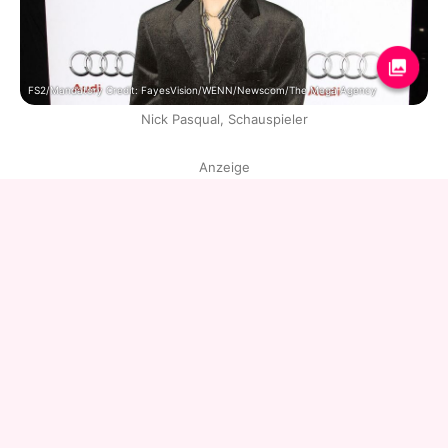
FS2/Mandatory Credit: FayesVision/WENN/Newscom/The Mega Agency
Nick Pasqual, Schauspieler
Anzeige