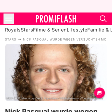
Royals
Stars
Filme & Serien
Lifestyle
Familie & 
STARS
NICK PASQUAL WURDE WEGEN VERSUCHTEN MORDE
Royals
Stars
Filme & Serien
Lifestyle
Familie & Liebe
Promiflash Exklusiv
MEGA / FS2/Mandatory Credit: FayesVision/WENN/Newscom/The Mega Agency
Nick Pasqual wurde wegen