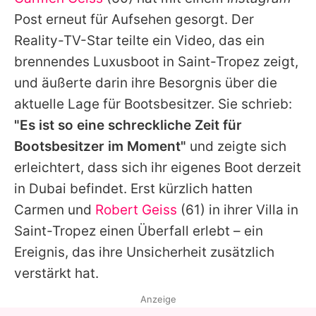
Alle Themen auf Promiflash
Post erneut für Aufsehen gesorgt. Der
Jobs
Reality-TV-Star teilte ein Video, das ein
brennendes Luxusboot in Saint-Tropez zeigt,
App runterladen
und äußerte darin ihre Besorgnis über die
Team
aktuelle Lage für Bootsbesitzer. Sie schrieb:
"Es ist so eine schreckliche Zeit für
Redaktionelle Richtlinien
Bootsbesitzer im Moment"
und zeigte sich
Impressum
erleichtert, dass sich ihr eigenes Boot derzeit
in Dubai befindet. Erst kürzlich hatten
Datenschutzerklärung
Carmen
und
Robert Geiss
(61) in ihrer Villa in
Nutzungsbedingungen
Saint-Tropez einen Überfall erlebt – ein
Utiq verwalten
Ereignis, das ihre Unsicherheit zusätzlich
verstärkt hat.
Anzeige