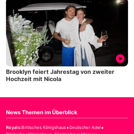
Brooklyn feiert Jahrestag von zweiter
Hochzeit mit Nicola
News Themen im Überblick
•
•
Royals
:
Britisches Königshaus
Deutscher Adel