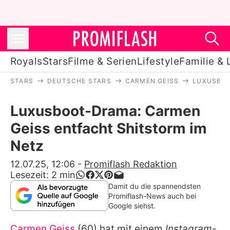
Royals
Stars
Filme & Serien
Lifestyle
Familie & 
STARS
DEUTSCHE STARS
CARMEN GEISS
LUXUSBOO
Royals
Luxusboot-Drama: Carmen
Stars
Geiss entfacht Shitstorm im
Filme & Serien
Netz
Lifestyle
12.07.25, 12:06
-
Promiflash Redaktion
Lesezeit:
2
min
Familie & Liebe
Damit du die spannendsten
Promiflash-News auch bei
Promiflash Exklusiv
Google siehst.
Carmen Geiss
(60) hat mit einem
Instagram
-