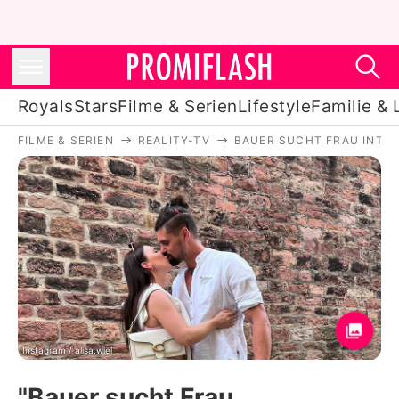
Royals
Stars
Filme & Serien
Lifestyle
Familie & 
FILME & SERIEN
REALITY-TV
BAUER SUCHT FRAU INTE
Royals
Stars
Filme & Serien
Lifestyle
Familie & Liebe
Promiflash Exklusiv
Instagram / alisa.wiel
"Bauer sucht Frau