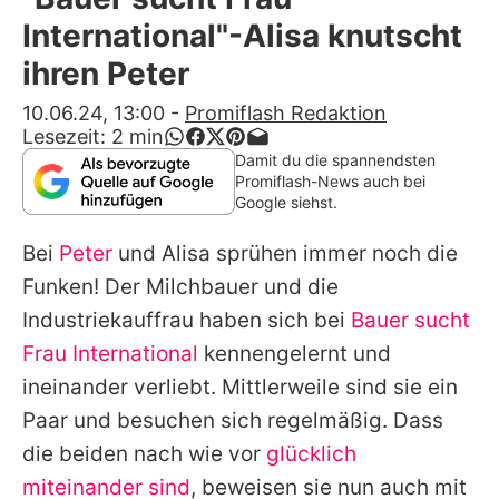
Alle Themen auf Promiflash
International"-Alisa knutscht
Jobs
ihren Peter
App runterladen
10.06.24, 13:00
-
Promiflash Redaktion
Lesezeit:
2
min
Team
Damit du die spannendsten
Promiflash-News auch bei
Redaktionelle Richtlinien
Google siehst.
Bei
Peter
und Alisa sprühen immer noch die
Impressum
Funken! Der Milchbauer und die
Datenschutzerklärung
Industriekauffrau haben sich bei
Bauer sucht
Nutzungsbedingungen
Frau International
kennengelernt und
ineinander verliebt. Mittlerweile sind sie ein
Utiq verwalten
Paar und besuchen sich regelmäßig. Dass
die beiden nach wie vor
glücklich
miteinander sind
, beweisen sie nun auch mit