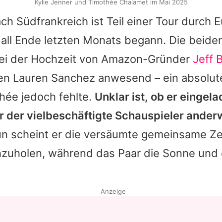
Kylie Jenner und Timothée Chalamet im Mai 2025
ch Südfrankreich ist Teil einer Tour durch E
all
Ende letzten Monats begann. Die beide
ei der Hochzeit von Amazon-Gründer
Jeff 
ten Lauren Sanchez anwesend – ein absolute
thée
jedoch fehlte.
Unklar ist, ob er eingel
r der vielbeschäftigte Schauspieler ander
 scheint er die versäumte gemeinsame Zei
zuholen, während das Paar die Sonne und 
Anzeige