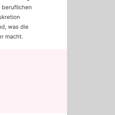
 beruflichen
skretion
nd, was die
er macht.