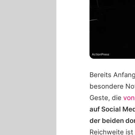
ActionPress
Bereits Anfang
besondere Not
Geste, die
von
auf Social Me
der beiden do
Reichweite is