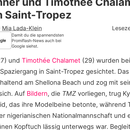
enner und Timothée Chala
Filme & Serien
in Saint-Tropez
Lifestyle
-
Mia Lada-Klein
Leseze
Familie & Liebe
Damit du die spannendsten
Promiflash-News auch bei
Google siehst.
Promiflash Exklusiv
7) und
Timothée Chalamet
(29) wurden be
Alle Themen auf Promiflash
paziergang in Saint-Tropez gesichtet. Das 
Jobs
haltend am Shellona Beach und zog mit sei
App runterladen
 sich. Auf
Bildern
, die
TMZ
vorliegen, trug
Ky
Team
eid, das ihre Modelbeine betonte, während
der nigerianischen Nationalmannschaft und 
Redaktionelle Richtlinien
nen Kopftuch lässig unterwegs war. Beglei
Impressum