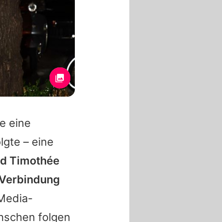
e
eine
lgte – eine
nd
Timothée
e Verbindung
Media-
enschen folgen