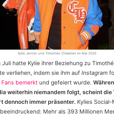
Kylie Jenner und Timothée Chalamet im Mai 2025
 Juli hatte
Kylie
ihrer Beziehung zu
Timothé
e verliehen, indem sie ihm auf
Instagram
fo
 Fans bemerkt
und gefeiert wurde.
Währe
dia weiterhin niemandem folgt, scheint di
rt dennoch immer präsenter.
Kylies
Social-
t beeindruckend: Mehr als 393 Millionen M