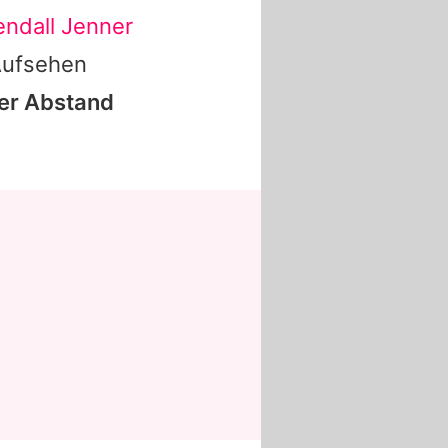
endall Jenner
 Aufsehen
er Abstand