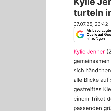
Kylie J
turteln 
07.07.25, 23:42
Kylie Jenner
(2
gemeinsamen S
sich händchen
alle Blicke auf
gestreiftes Kl
einem Trikot 
passenden grü