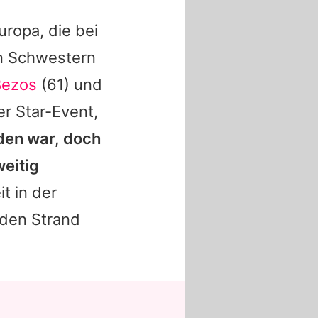
uropa, die bei
n Schwestern
Bezos
(61) und
r Star-Event,
aden war, doch
weitig
t in der
den Strand