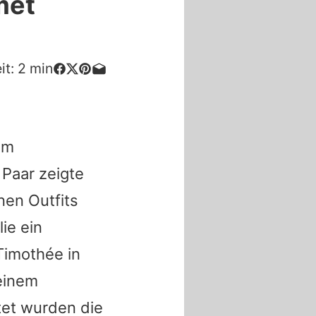
met
it:
2
min
im
Paar zeigte
nen Outfits
lie
ein
Timothée
in
einem
tet wurden die