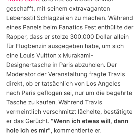
Alle Themen auf Promiflash
geschafft, mit seinem extravaganten
Jobs
Lebensstil Schlagzeilen zu machen. Während
eines Panels beim Fanatics Fest enthüllte der
App runterladen
Rapper, dass er stolze 300.000 Dollar allein
Team
für Flugbenzin ausgegeben habe, um sich
eine Louis Vuitton x Murakami-
Redaktionelle Richtlinien
Designertasche in Paris abzuholen. Der
Impressum
Moderator der Veranstaltung fragte
Travis
direkt, ob er tatsächlich von Los Angeles
Datenschutzerklärung
nach Paris geflogen sei, nur um die begehrte
Nutzungsbedingungen
Tasche zu kaufen. Während
Travis
Utiq verwalten
vermeintlich verschmitzt lächelte, bestätigte
er das Gerücht.
"Wenn ich etwas will, dann
hole ich es mir"
, kommentierte er.