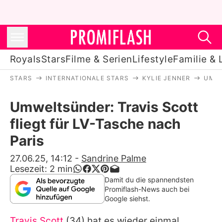
Royals
Stars
Filme & Serien
Lifestyle
Familie & 
STARS
INTERNATIONALE STARS
KYLIE JENNER
UMWE
Royals
Umweltsünder: Travis Scott
Stars
fliegt für LV-Tasche nach
Filme & Serien
Paris
Lifestyle
27.06.25, 14:12
-
Sandrine Palme
Lesezeit:
2
min
Familie & Liebe
Damit du die spannendsten
Promiflash-News auch bei
Promiflash Exklusiv
Google siehst.
Travis Scott
(34) hat es wieder einmal