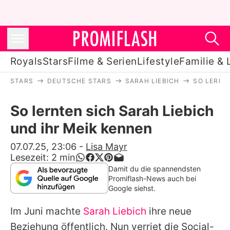
Royals
Stars
Filme & Serien
Lifestyle
Familie & 
STARS
DEUTSCHE STARS
SARAH LIEBICH
SO LERNT
Royals
So lernten sich Sarah Liebich
Stars
und ihr Meik kennen
Filme & Serien
07.07.25, 23:06
-
Lisa Mayr
Lesezeit:
2
min
Lifestyle
Damit du die spannendsten
Promiflash-News auch bei
Familie & Liebe
Google siehst.
Promiflash Exklusiv
Im Juni machte
Sarah Liebich
ihre neue
Beziehung öffentlich. Nun verriet die Social-