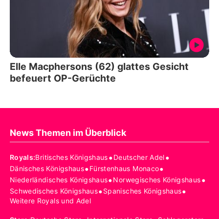
Elle Macphersons (62) glattes Gesicht
befeuert OP-Gerüchte
News Themen im Überblick
•
•
Royals
:
Britisches Königshaus
Deutscher Adel
•
•
Dänisches Königshaus
Fürstenhaus Monaco
•
•
Niederländisches Königshaus
Norwegisches Königshaus
•
•
Schwedisches Königshaus
Spanisches Königshaus
Weitere Royals und Adel