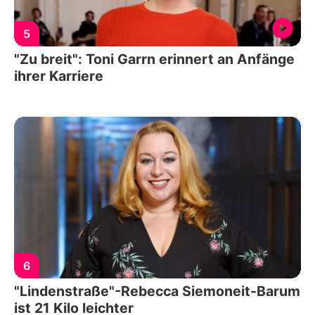
5
"Zu breit": Toni Garrn erinnert an Anfänge
ihrer Karriere
6
"Lindenstraße"-Rebecca Siemoneit-Barum
ist 21 Kilo leichter