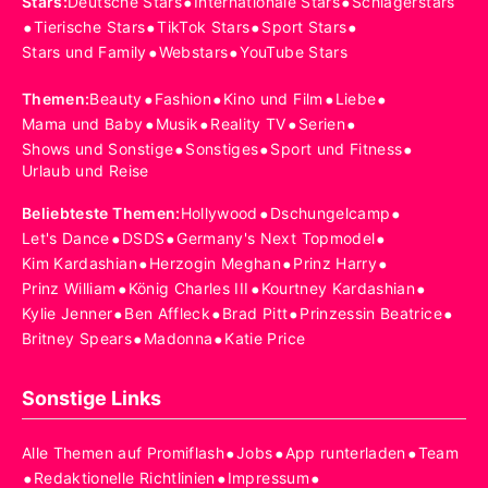
•
•
Stars
:
Deutsche Stars
Internationale Stars
Schlagerstars
•
•
•
•
Tierische Stars
TikTok Stars
Sport Stars
•
•
Stars und Family
Webstars
YouTube Stars
•
•
•
•
Themen
:
Beauty
Fashion
Kino und Film
Liebe
•
•
•
•
Mama und Baby
Musik
Reality TV
Serien
•
•
•
Shows und Sonstige
Sonstiges
Sport und Fitness
Urlaub und Reise
•
•
Beliebteste Themen
:
Hollywood
Dschungelcamp
•
•
•
Let's Dance
DSDS
Germany's Next Topmodel
•
•
•
Kim Kardashian
Herzogin Meghan
Prinz Harry
•
•
•
Prinz William
König Charles III
Kourtney Kardashian
•
•
•
•
Kylie Jenner
Ben Affleck
Brad Pitt
Prinzessin Beatrice
•
•
Britney Spears
Madonna
Katie Price
Sonstige Links
•
•
•
Alle Themen auf Promiflash
Jobs
App runterladen
Team
•
•
•
Redaktionelle Richtlinien
Impressum