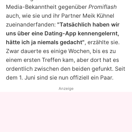
Alle Themen auf Promiflash
Media-Bekanntheit gegenüber
Promiflash
auch, wie sie und ihr Partner
Meik Kühnel
Jobs
zueinanderfanden:
"Tatsächlich haben wir
App runterladen
uns über eine Dating-App kennengelernt,
Team
hätte ich ja niemals gedacht"
, erzählte sie.
Zwar dauerte es einige Wochen, bis es zu
Redaktionelle Richtlinien
einem ersten Treffen kam, aber dort hat es
Impressum
ordentlich zwischen den beiden gefunkt. Seit
dem 1. Juni sind sie nun offiziell ein Paar.
Datenschutzerklärung
Anzeige
Nutzungsbedingungen
Utiq verwalten