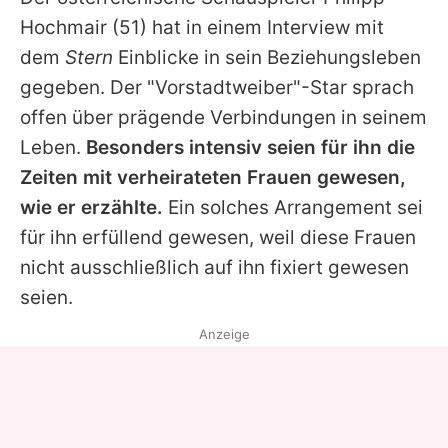
Alle Themen auf Promiflash
Hochmair
(51) hat in einem Interview mit
Jobs
dem
Stern
Einblicke in sein Beziehungsleben
gegeben. Der "
Vorstadtweiber
"-Star sprach
App runterladen
offen über prägende Verbindungen in seinem
Team
Leben.
Besonders intensiv seien für ihn die
Zeiten mit verheirateten Frauen gewesen,
Redaktionelle Richtlinien
wie er erzählte.
Ein solches Arrangement sei
Impressum
für ihn erfüllend gewesen, weil diese Frauen
nicht ausschließlich auf ihn fixiert gewesen
Datenschutzerklärung
seien.
Nutzungsbedingungen
Anzeige
Utiq verwalten