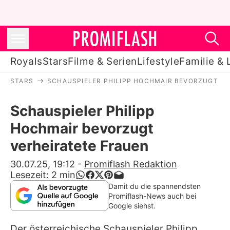
Royals
Stars
Filme & Serien
Lifestyle
Familie & 
STARS
SCHAUSPIELER PHILIPP HOCHMAIR BEVORZUGT VE
Royals
Schauspieler Philipp
Stars
Hochmair bevorzugt
Filme & Serien
verheiratete Frauen
Lifestyle
30.07.25, 19:12
-
Promiflash Redaktion
Lesezeit:
2
min
Familie & Liebe
Damit du die spannendsten
Promiflash-News auch bei
Promiflash Exklusiv
Google siehst.
Der österreichische Schauspieler
Philipp