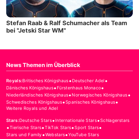
Stefan Raab & Ralf Schumacher als Team
bei "Jetski Star WM"
News Themen im Überblick
•
•
Royals
:
Britisches Königshaus
Deutscher Adel
•
•
Dänisches Königshaus
Fürstenhaus Monaco
•
•
Niederländisches Königshaus
Norwegisches Königshaus
•
•
Schwedisches Königshaus
Spanisches Königshaus
Weitere Royals und Adel
•
•
Stars
:
Deutsche Stars
Internationale Stars
Schlagerstars
•
•
•
•
Tierische Stars
TikTok Stars
Sport Stars
•
•
Stars und Family
Webstars
YouTube Stars