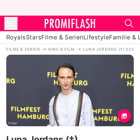
Royals
Stars
Filme & Serien
Lifestyle
Familie & 
FILME & SERIEN
KINO & FILM
LUNA JORDANS (†) SCHAU
Royals
Stars
Filme & Serien
Lifestyle
Familie & Liebe
Promiflash Exklusiv
Imago
Luna Jordans (†)