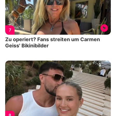
7
Zu operiert? Fans streiten um Carmen
Geiss' Bikinibilder
8