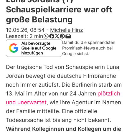
Alle Themen auf Promiflash
Schauspielkarriere war oft
Jobs
große Belastung
App runterladen
19.05.26, 08:54
-
Michelle Hinz
Lesezeit:
2
min
Team
Damit du die spannendsten
Promiflash-News auch bei
Redaktionelle Richtlinien
Google siehst.
Der tragische Tod von Schauspielerin
Luna
Impressum
Jordan
bewegt die deutsche Filmbranche
Datenschutzerklärung
noch immer zutiefst. Die Berlinerin starb am
Nutzungsbedingungen
13. Mai im Alter von nur 24 Jahren
plötzlich
und unerwartet
, wie ihre Agentur im Namen
Utiq verwalten
der Familie mitteilte. Eine offizielle
Todesursache ist bislang nicht bekannt.
Während Kolleginnen und Kollegen um die