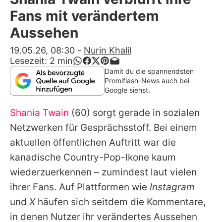
Alle Themen auf Promiflash
Fans mit verändertem
Jobs
Aussehen
App runterladen
19.05.26, 08:30
-
Nurin Khalil
Lesezeit:
2
min
Team
Damit du die spannendsten
Promiflash-News auch bei
Redaktionelle Richtlinien
Google siehst.
Shania Twain
(60) sorgt gerade in sozialen
Impressum
Netzwerken für Gesprächsstoff. Bei einem
Datenschutzerklärung
aktuellen öffentlichen Auftritt war die
Nutzungsbedingungen
kanadische Country-Pop-Ikone kaum
wiederzuerkennen – zumindest laut vielen
Utiq verwalten
ihrer Fans. Auf Plattformen wie
Instagram
und
X
häufen sich seitdem die Kommentare,
in denen Nutzer ihr verändertes Aussehen