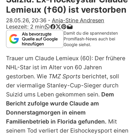
Alle Themen auf Promiflash
Lemieux (†60) ist verstorben
Jobs
28.05.26, 20:36
-
Anja-Stine Andresen
Lesezeit:
2
min
App runterladen
Damit du die spannendsten
Promiflash-News auch bei
Team
Google siehst.
Redaktionelle Richtlinien
Trauer um
Claude Lemieux
(60): Der frühere
NHL-Star ist im Alter von 60 Jahren
Impressum
gestorben. Wie
TMZ Sports
berichtet, soll
Datenschutzerklärung
der viermalige Stanley-Cup-Sieger durch
Suizid ums Leben gekommen sein.
Dem
Nutzungsbedingungen
Bericht zufolge wurde
Claude
am
Utiq verwalten
Donnerstagmorgen in einem
Familienbetrieb in Florida gefunden.
Mit
seinem Tod verliert der Eishockeysport einen