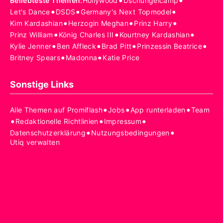
•
•
Beliebteste Themen
:
Hollywood
Dschungelcamp
•
•
•
Let's Dance
DSDS
Germany's Next Topmodel
•
•
•
Kim Kardashian
Herzogin Meghan
Prinz Harry
•
•
•
Prinz William
König Charles III
Kourtney Kardashian
•
•
•
•
Kylie Jenner
Ben Affleck
Brad Pitt
Prinzessin Beatrice
•
•
Britney Spears
Madonna
Katie Price
Sonstige Links
•
•
•
Alle Themen auf Promiflash
Jobs
App runterladen
Team
•
•
•
Redaktionelle Richtlinien
Impressum
•
•
Datenschutzerklärung
Nutzungsbedingungen
Utiq verwalten