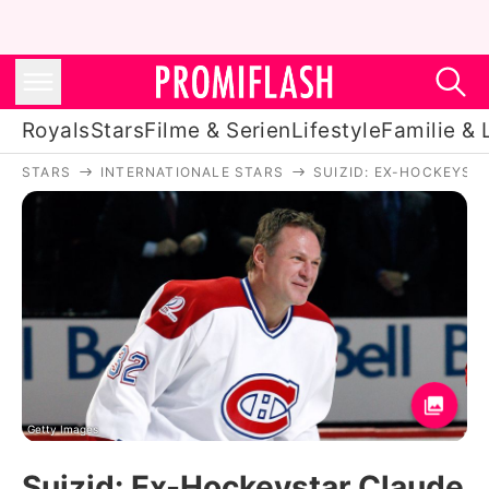
Royals
Stars
Filme & Serien
Lifestyle
Familie & 
STARS
INTERNATIONALE STARS
SUIZID: EX-HOCKEYST
Royals
Stars
Filme & Serien
Lifestyle
Familie & Liebe
Promiflash Exklusiv
Getty Images
Suizid: Ex-Hockeystar Claude