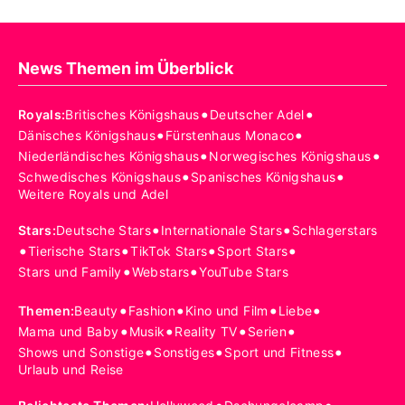
News Themen im Überblick
•
•
Royals
:
Britisches Königshaus
Deutscher Adel
•
•
Dänisches Königshaus
Fürstenhaus Monaco
•
•
Niederländisches Königshaus
Norwegisches Königshaus
•
•
Schwedisches Königshaus
Spanisches Königshaus
Weitere Royals und Adel
•
•
Stars
:
Deutsche Stars
Internationale Stars
Schlagerstars
•
•
•
•
Tierische Stars
TikTok Stars
Sport Stars
•
•
Stars und Family
Webstars
YouTube Stars
•
•
•
•
Themen
:
Beauty
Fashion
Kino und Film
Liebe
•
•
•
•
Mama und Baby
Musik
Reality TV
Serien
•
•
•
Shows und Sonstige
Sonstiges
Sport und Fitness
Urlaub und Reise