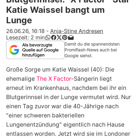
Alle Themen auf Promiflash
Katie Waissel bangt um
Jobs
Lunge
App runterladen
26.06.26, 16:18
-
Anja-Stine Andresen
Lesezeit:
2
min
Team
Damit du die spannendsten
Promiflash-News auch bei
Redaktionelle Richtlinien
Google siehst.
Große Sorge um
Katie Waissel
(40): Die
Impressum
ehemalige
The X Factor
-Sängerin liegt
Datenschutzerklärung
erneut im Krankenhaus, nachdem bei ihr ein
Nutzungsbedingungen
Blutgerinnsel in der Lunge vermutet wird. Nur
einen Tag zuvor war die 40-Jährige nach
Utiq verwalten
"einer schweren bakteriellen
Lungenentzündung" eigentlich nach Hause
entlassen worden. Jetzt wird sie im Londoner