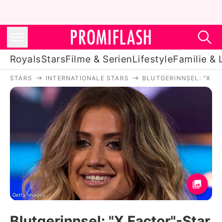
Royals
Stars
Filme & Serien
Lifestyle
Familie & 
STARS
INTERNATIONALE STARS
BLUTGERINNSEL: "X F
Royals
Stars
Filme & Serien
Lifestyle
Familie & Liebe
Promiflash Exklusiv
Getty Images
Blutgerinnsel: "X Factor"-Star