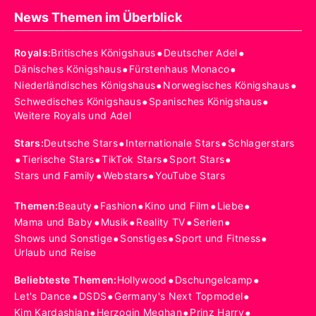
News Themen im Überblick
•
•
Royals
:
Britisches Königshaus
Deutscher Adel
•
•
Dänisches Königshaus
Fürstenhaus Monaco
•
•
Niederländisches Königshaus
Norwegisches Königshaus
•
•
Schwedisches Königshaus
Spanisches Königshaus
Weitere Royals und Adel
•
•
Stars
:
Deutsche Stars
Internationale Stars
Schlagerstars
•
•
•
•
Tierische Stars
TikTok Stars
Sport Stars
•
•
Stars und Family
Webstars
YouTube Stars
•
•
•
•
Themen
:
Beauty
Fashion
Kino und Film
Liebe
•
•
•
•
Mama und Baby
Musik
Reality TV
Serien
•
•
•
Shows und Sonstige
Sonstiges
Sport und Fitness
Urlaub und Reise
•
•
Beliebteste Themen
:
Hollywood
Dschungelcamp
•
•
•
Let's Dance
DSDS
Germany's Next Topmodel
•
•
•
Kim Kardashian
Herzogin Meghan
Prinz Harry