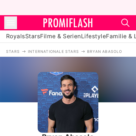
Royals
Stars
Filme & Serien
Lifestyle
Familie & 
STARS
INTERNATIONALE STARS
BRYAN ABASOLO
Royals
Stars
Filme & Serien
Lifestyle
Familie & Liebe
Promiflash Exklusiv