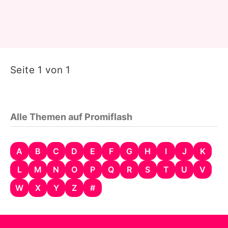
Seite 1 von 1
Alle Themen auf Promiflash
A
B
C
D
E
F
G
H
I
J
K
L
M
N
O
P
Q
R
S
T
U
V
W
X
Y
Z
#