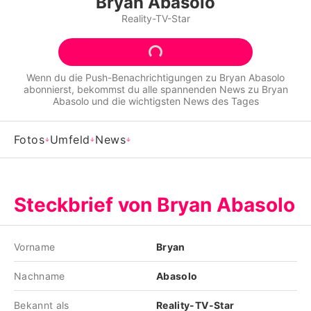
Bryan Abasolo
Alle Themen auf Promiflash
Reality-TV-Star
Jobs
App runterladen
Wenn du die Push-Benachrichtigungen zu
Bryan Abasolo
abonnierst, bekommst du alle spannenden News zu
Bryan
Team
Abasolo
und die wichtigsten News des Tages
Redaktionelle Richtlinien
Fotos
Umfeld
News
Impressum
Datenschutzerklärung
Steckbrief von Bryan Abasolo
Nutzungsbedingungen
Utiq verwalten
Vorname
Bryan
Nachname
Abasolo
Bekannt als
Reality-TV-Star