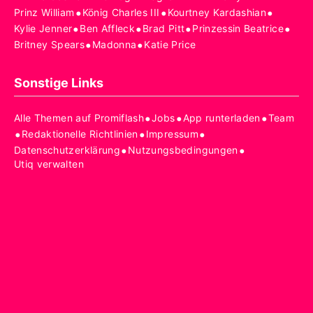
•
•
•
Prinz William
König Charles III
Kourtney Kardashian
•
•
•
•
Kylie Jenner
Ben Affleck
Brad Pitt
Prinzessin Beatrice
•
•
Britney Spears
Madonna
Katie Price
Sonstige Links
•
•
•
Alle Themen auf Promiflash
Jobs
App runterladen
Team
•
•
•
Redaktionelle Richtlinien
Impressum
•
•
Datenschutzerklärung
Nutzungsbedingungen
Utiq verwalten