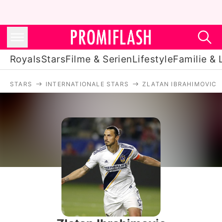
Royals
Stars
Filme & Serien
Lifestyle
Familie & 
STARS
INTERNATIONALE STARS
ZLATAN IBRAHIMOVIC
Royals
Stars
Filme & Serien
Lifestyle
Familie & Liebe
Promiflash Exklusiv