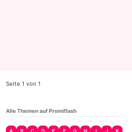
Seite 1 von 1
Alle Themen auf Promiflash
A
B
C
D
E
F
G
H
I
J
K