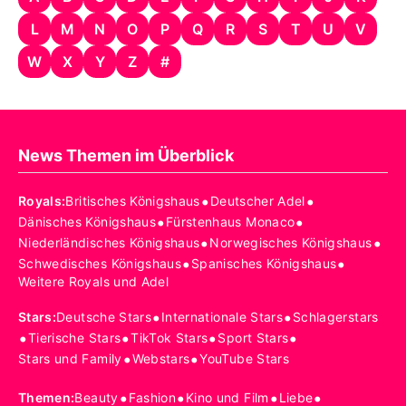
L
M
N
O
P
Q
R
S
T
U
V
W
X
Y
Z
#
News Themen im Überblick
•
•
Royals
:
Britisches Königshaus
Deutscher Adel
•
•
Dänisches Königshaus
Fürstenhaus Monaco
•
•
Niederländisches Königshaus
Norwegisches Königshaus
•
•
Schwedisches Königshaus
Spanisches Königshaus
Weitere Royals und Adel
•
•
Stars
:
Deutsche Stars
Internationale Stars
Schlagerstars
•
•
•
•
Tierische Stars
TikTok Stars
Sport Stars
•
•
Stars und Family
Webstars
YouTube Stars
•
•
•
•
Themen
:
Beauty
Fashion
Kino und Film
Liebe