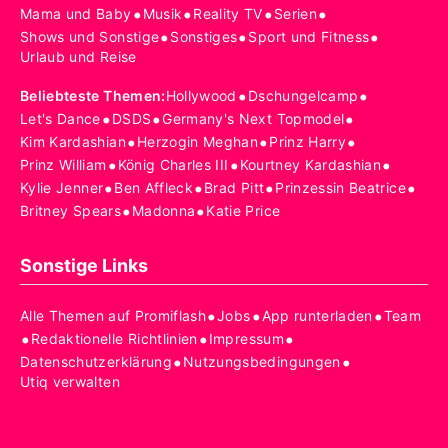
•
•
•
•
Mama und Baby
Musik
Reality TV
Serien
•
•
•
Shows und Sonstige
Sonstiges
Sport und Fitness
Urlaub und Reise
•
•
Beliebteste Themen
:
Hollywood
Dschungelcamp
•
•
•
Let's Dance
DSDS
Germany's Next Topmodel
•
•
•
Kim Kardashian
Herzogin Meghan
Prinz Harry
•
•
•
Prinz William
König Charles III
Kourtney Kardashian
•
•
•
•
Kylie Jenner
Ben Affleck
Brad Pitt
Prinzessin Beatrice
•
•
Britney Spears
Madonna
Katie Price
Sonstige Links
•
•
•
Alle Themen auf Promiflash
Jobs
App runterladen
Team
•
•
•
Redaktionelle Richtlinien
Impressum
•
•
Datenschutzerklärung
Nutzungsbedingungen
Utiq verwalten