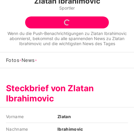
Zlatan Ibrahimovic
Alle Themen auf Promiflash
Sportler
Jobs
App runterladen
Wenn du die Push-Benachrichtigungen zu
Zlatan Ibrahimovic
abonnierst, bekommst du alle spannenden News zu
Zlatan
Team
Ibrahimovic
und die wichtigsten News des Tages
Redaktionelle Richtlinien
Fotos
News
Impressum
Datenschutzerklärung
Steckbrief von Zlatan
Nutzungsbedingungen
Ibrahimovic
Utiq verwalten
Vorname
Zlatan
Nachname
Ibrahimovic