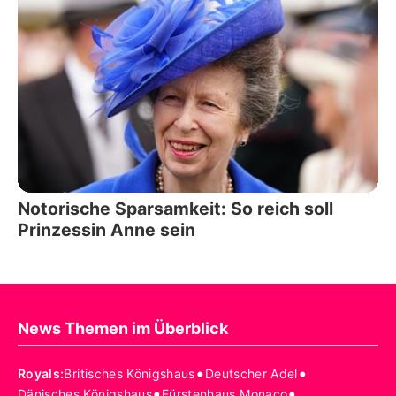
Notorische Sparsamkeit: So reich soll
Prinzessin Anne sein
News Themen im Überblick
•
•
Royals
:
Britisches Königshaus
Deutscher Adel
•
•
Dänisches Königshaus
Fürstenhaus Monaco