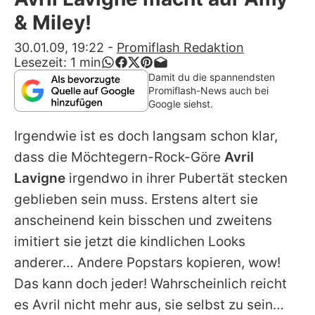
Alle Themen auf Promiflash
& Miley!
Jobs
30.01.09, 19:22
-
Promiflash Redaktion
Lesezeit:
1
min
App runterladen
Damit du die spannendsten
Promiflash-News auch bei
Team
Google siehst.
Redaktionelle Richtlinien
Irgendwie ist es doch langsam schon klar,
dass die Möchtegern-Rock-Göre
Avril
Impressum
Lavigne
irgendwo in ihrer Pubertät stecken
Datenschutzerklärung
geblieben sein muss. Erstens altert sie
anscheinend kein bisschen und zweitens
Nutzungsbedingungen
imitiert sie jetzt die kindlichen Looks
Utiq verwalten
anderer… Andere Popstars kopieren, wow!
Das kann doch jeder! Wahrscheinlich reicht
es Avril nicht mehr aus, sie selbst zu sein…