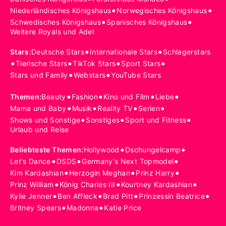
•
•
Niederländisches Königshaus
Norwegisches Königshaus
•
•
Schwedisches Königshaus
Spanisches Königshaus
Weitere Royals und Adel
•
•
Stars
:
Deutsche Stars
Internationale Stars
Schlagerstars
•
•
•
•
Tierische Stars
TikTok Stars
Sport Stars
•
•
Stars und Family
Webstars
YouTube Stars
•
•
•
•
Themen
:
Beauty
Fashion
Kino und Film
Liebe
•
•
•
•
Mama und Baby
Musik
Reality TV
Serien
•
•
•
Shows und Sonstige
Sonstiges
Sport und Fitness
Urlaub und Reise
•
•
Beliebteste Themen
:
Hollywood
Dschungelcamp
•
•
•
Let's Dance
DSDS
Germany's Next Topmodel
•
•
•
Kim Kardashian
Herzogin Meghan
Prinz Harry
•
•
•
Prinz William
König Charles III
Kourtney Kardashian
•
•
•
•
Kylie Jenner
Ben Affleck
Brad Pitt
Prinzessin Beatrice
•
•
Britney Spears
Madonna
Katie Price