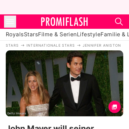
Royals
Stars
Filme & Serien
Lifestyle
Familie & 
STARS
INTERNATIONALE STARS
JENNIFER ANISTON
Royals
Stars
Filme & Serien
Lifestyle
Familie & Liebe
Promiflash Exklusiv
Getty Images
John Mayer will seiner