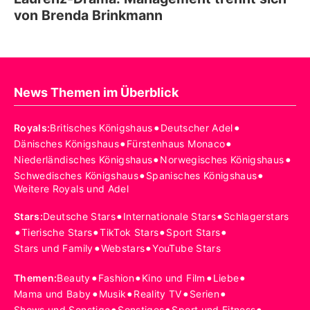
von Brenda Brinkmann
News Themen im Überblick
•
•
Royals
:
Britisches Königshaus
Deutscher Adel
•
•
Dänisches Königshaus
Fürstenhaus Monaco
•
•
Niederländisches Königshaus
Norwegisches Königshaus
•
•
Schwedisches Königshaus
Spanisches Königshaus
Weitere Royals und Adel
•
•
Stars
:
Deutsche Stars
Internationale Stars
Schlagerstars
•
•
•
•
Tierische Stars
TikTok Stars
Sport Stars
•
•
Stars und Family
Webstars
YouTube Stars
•
•
•
•
Themen
:
Beauty
Fashion
Kino und Film
Liebe
•
•
•
•
Mama und Baby
Musik
Reality TV
Serien
•
•
•
Shows und Sonstige
Sonstiges
Sport und Fitness