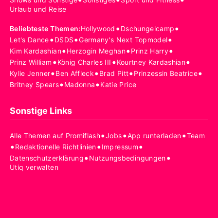
Urlaub und Reise
•
•
Beliebteste Themen
:
Hollywood
Dschungelcamp
•
•
•
Let's Dance
DSDS
Germany's Next Topmodel
•
•
•
Kim Kardashian
Herzogin Meghan
Prinz Harry
•
•
•
Prinz William
König Charles III
Kourtney Kardashian
•
•
•
•
Kylie Jenner
Ben Affleck
Brad Pitt
Prinzessin Beatrice
•
•
Britney Spears
Madonna
Katie Price
Sonstige Links
•
•
•
Alle Themen auf Promiflash
Jobs
App runterladen
Team
•
•
•
Redaktionelle Richtlinien
Impressum
•
•
Datenschutzerklärung
Nutzungsbedingungen
Utiq verwalten