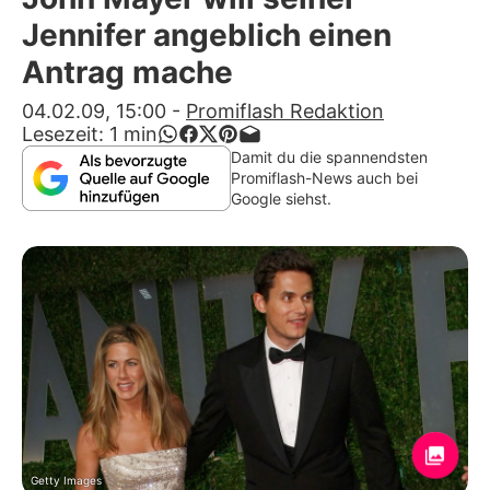
Alle Themen auf Promiflash
Jennifer angeblich einen
Jobs
Antrag mache
App runterladen
04.02.09, 15:00
-
Promiflash Redaktion
Lesezeit:
1
min
Team
Damit du die spannendsten
Promiflash-News auch bei
Redaktionelle Richtlinien
Google siehst.
Impressum
Datenschutzerklärung
Nutzungsbedingungen
Utiq verwalten
Getty Images