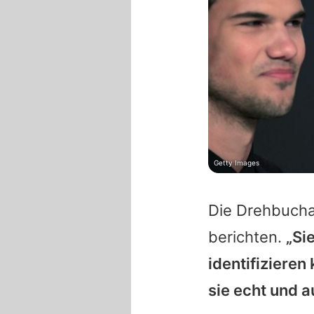
Getty Images
Die Drehbucha
berichten.
„Si
identifiziere
sie echt und a