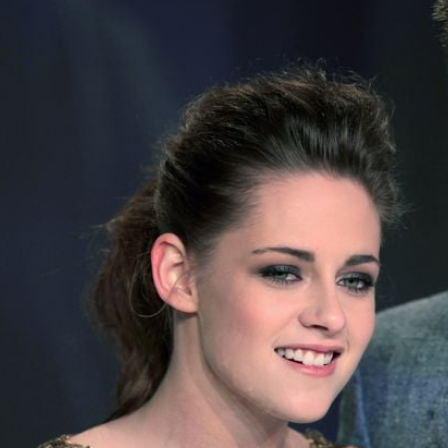
Filme & Serien
Lifestyle
Familie & Liebe
Promiflash Exklusiv
Alle Themen auf Promiflash
Jobs
App runterladen
Team
Redaktionelle Richtlinien
Impressum