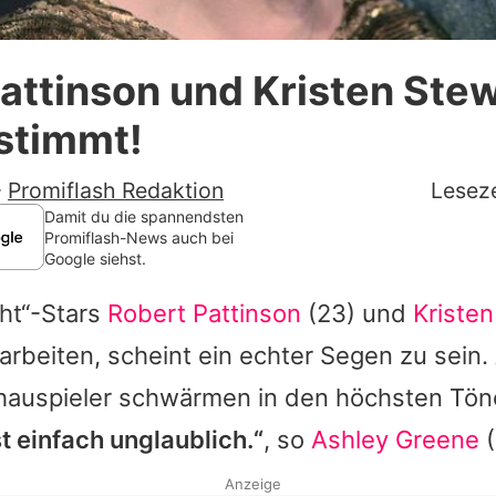
Datenschutzerklärung
attinson und Kristen Stew
Nutzungsbedingungen
stimmt!
Utiq verwalten
-
Promiflash Redaktion
Leseze
Damit du die spannendsten
Promiflash-News auch bei
Google siehst.
ght“-Stars
Robert Pattinson
(23) und
Kriste
beiten, scheint ein echter Segen zu sein. 
hauspieler schwärmen in den höchsten Tön
t einfach unglaublich.“
, so
Ashley Greene
(
Anzeige