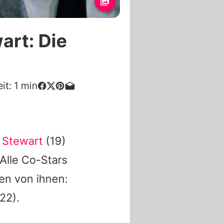
art: Die
it:
1
min
n Stewart
(19)
Alle Co-Stars
en von ihnen:
22).